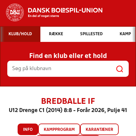
Hvad vil du søge efter?
KLUB/HOLD
RÆKKE
SPILLESTED
KAMP
INDHOLD OG NYHEDER
Find en klub eller et hold
STILLINGER, RESULTATER, KLUBBER OG
HOLD
BREDBALLE IF
U12 Drenge C1 (2014) 8:8 - Forår 2026, Pulje 41
INFO
KAMPPROGRAM
KARANTÆNER