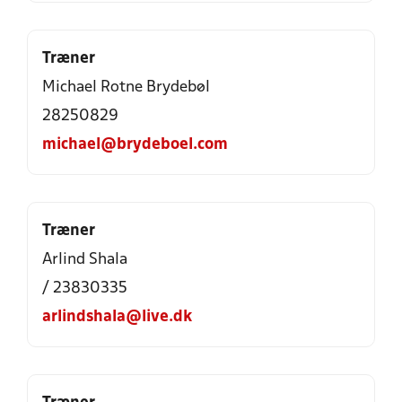
Træner
Michael Rotne Brydebøl
28250829
michael@brydeboel.com
Træner
Arlind Shala
/ 23830335
arlindshala@live.dk