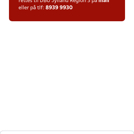
rettes til DBU Jylland Region 3 på
mail
eller på tlf:
8939 9930