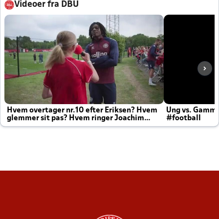
Videoer fra DBU
Hvem overtager nr.10 efter Eriksen? Hvem
Ung vs. Gamm
glemmer sit pas? Hvem ringer Joachim
#football
altid til efter kampe?