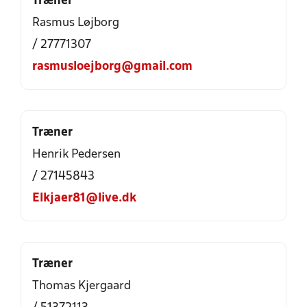
Træner
Rasmus Løjborg
/ 27771307
rasmusloejborg@gmail.com
Træner
Henrik Pedersen
/ 27145843
Elkjaer81@live.dk
Træner
Thomas Kjergaard