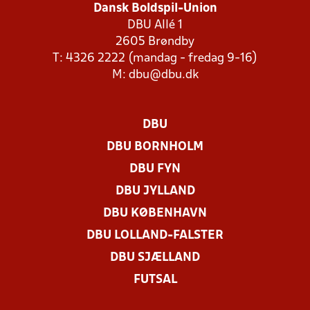
Dansk Boldspil-Union
DBU Allé 1
2605 Brøndby
T: 4326 2222 (mandag - fredag 9-16)
M:
dbu@dbu.dk
DBU
DBU BORNHOLM
DBU FYN
DBU JYLLAND
DBU KØBENHAVN
DBU LOLLAND-FALSTER
DBU SJÆLLAND
FUTSAL