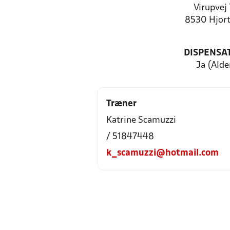
Virupvej
8530 Hjort
DISPENSA
Ja (Alde
Træner
Katrine Scamuzzi
/ 51847448
k_scamuzzi@hotmail.com