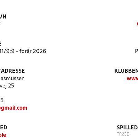
VN
F
E
:11/9:9 - forår 2026
P
TADRESSE
KLUBBEN
Rasmussen
www.
vej 25
gå
@gmail.com
TED
SPILLE
TRØJE
ole