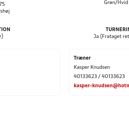
Grøn/Hvid
 75
shøj
TION
TURNERI
r)
Ja (Frataget ret
Træner
Kasper Knudsen
40133623 / 40133623
kasper-knudsen@hotm