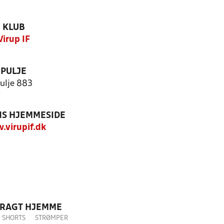
KLUB
Virup IF
PULJE
ulje 883
S HJEMMESIDE
virupif.dk
DRAGT HJEMME
SHORTS
STRØMPER