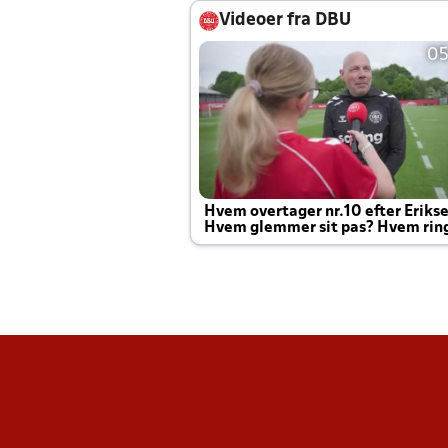
Videoer fra DBU
05
Hvem overtager nr.10 efter Eriks
Hvem glemmer sit pas? Hvem rin
Joachim altid til efter kampe?