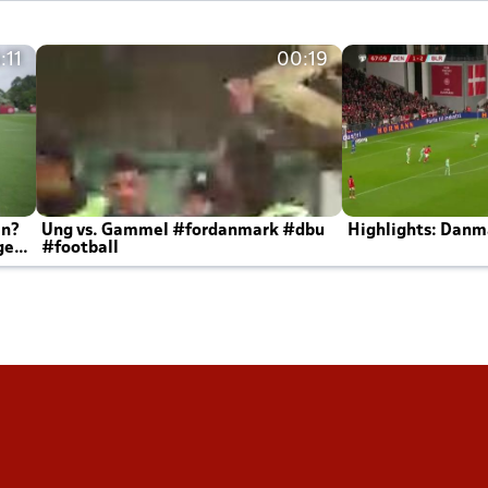
:11
00:19
en?
Ung vs. Gammel #fordanmark #dbu
Highlights: Danma
ger
#football