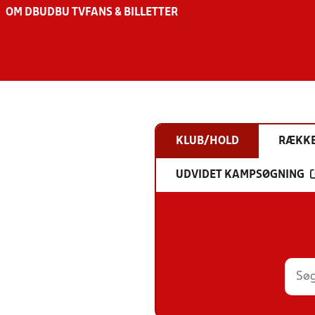
OM DBU
DBU TV
FANS & BILLETTER
KLUB/HOLD
RÆKK
UDVIDET KAMPSØGNING