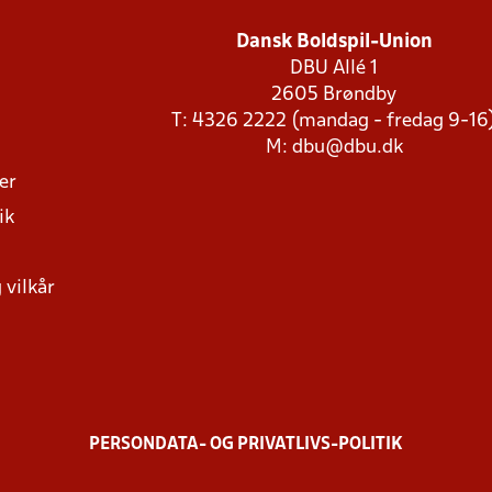
Dansk Boldspil-Union
DBU Allé 1
2605 Brøndby
T: 4326 2222 (mandag - fredag 9-16
M:
dbu@dbu.dk
ger
ik
 vilkår
PERSONDATA- OG PRIVATLIVS-POLITIK