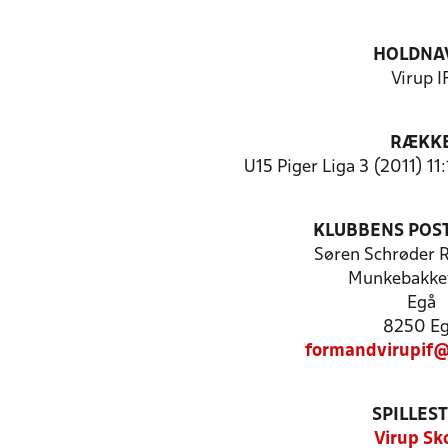
HOLDNA
Virup I
RÆKK
U15 Piger Liga 3 (2011) 11
KLUBBENS POS
Søren Schrøder 
Munkebakke
Egå
8250 E
formandvirupif
SPILLES
Virup Sk