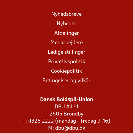
Nyhedsbreve
Nyheder
Afdelinger
Medarbejdere
Ledige stillinger
Privatlivspolitik
Cookiepolitik
Betingelser og vilkår
Dansk Boldspil-Union
DBU Allé 1
2605 Brøndby
T: 4326 2222 (mandag - fredag 9-16)
M:
dbu@dbu.dk