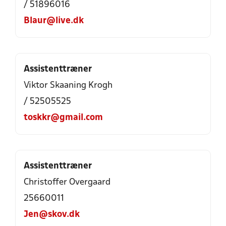
/ 51896016
Blaur@live.dk
Assistenttræner
Viktor Skaaning Krogh
/ 52505525
toskkr@gmail.com
Assistenttræner
Christoffer Overgaard
25660011
Jen@skov.dk