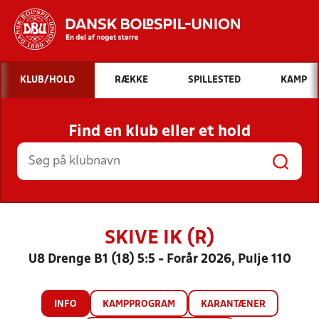
Hvad vil du søge efter?
KLUB/HOLD
RÆKKE
SPILLESTED
KAMP
INDHOLD OG NYHEDER
Find en klub eller et hold
STILLINGER, RESULTATER, KLUBBER OG
HOLD
SKIVE IK (R)
U8 Drenge B1 (18) 5:5 - Forår 2026, Pulje 110
INFO
KAMPPROGRAM
KARANTÆNER