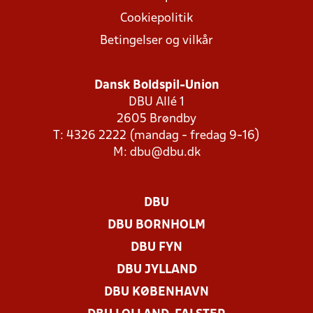
Cookiepolitik
Betingelser og vilkår
Dansk Boldspil-Union
DBU Allé 1
2605 Brøndby
T: 4326 2222 (mandag - fredag 9-16)
M:
dbu@dbu.dk
DBU
DBU BORNHOLM
DBU FYN
DBU JYLLAND
DBU KØBENHAVN