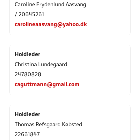
Caroline Frydenlund Aasvang
/ 20645261
carolineaasvang@yahoo.dk
Holdleder
Christina Lundegaard
24780828
caguttmann@gmail.com
Holdleder
Thomas Refsgaard Købsted
22661847