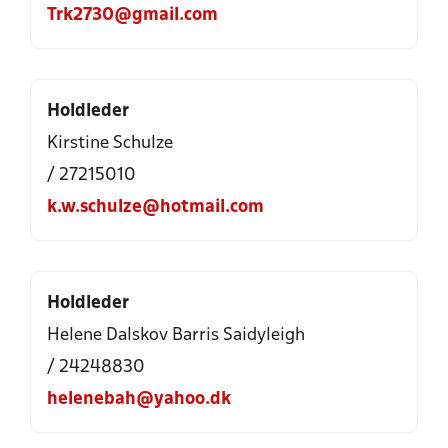
Trk2730@gmail.com
Holdleder
Kirstine Schulze
/ 27215010
k.w.schulze@hotmail.com
Holdleder
Helene Dalskov Barris Saidyleigh
/ 24248830
helenebah@yahoo.dk