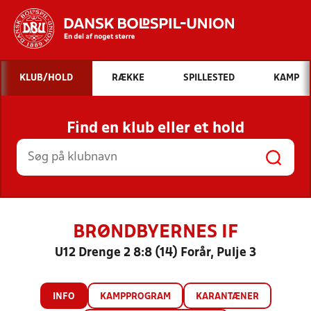
Hvad vil du søge efter?
KLUB/HOLD
RÆKKE
SPILLESTED
KAMP
INDHOLD OG NYHEDER
Find en klub eller et hold
STILLINGER, RESULTATER, KLUBBER OG
HOLD
BRØNDBYERNES IF
U12 Drenge 2 8:8 (14) Forår, Pulje 3
INFO
KAMPPROGRAM
KARANTÆNER