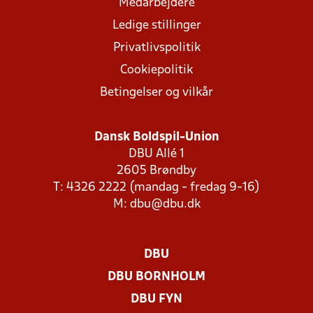
Medarbejdere
Ledige stillinger
Privatlivspolitik
Cookiepolitik
Betingelser og vilkår
Dansk Boldspil-Union
DBU Allé 1
2605 Brøndby
T: 4326 2222 (mandag - fredag 9-16)
M:
dbu@dbu.dk
DBU
DBU BORNHOLM
DBU FYN