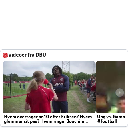
Videoer fra DBU
Hvem overtager nr.10 efter Eriksen? Hvem
Ung vs. Gamm
glemmer sit pas? Hvem ringer Joachim
#football
altid til efter kampe?