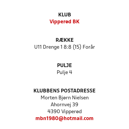
KLUB
Vipperød BK
RÆKKE
U11 Drenge 1 8:8 (15) Forår
PULJE
Pulje 4
KLUBBENS POSTADRESSE
Morten Bjørn Nielsen
Ahornvej 39
4390 Vipperød
mbn1980@hotmail.com