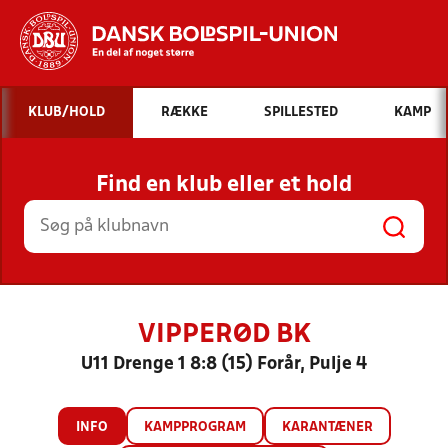
Hvad vil du søge efter?
KLUB/HOLD
RÆKKE
SPILLESTED
KAMP
INDHOLD OG NYHEDER
Find en klub eller et hold
STILLINGER, RESULTATER, KLUBBER OG
HOLD
VIPPERØD BK
U11 Drenge 1 8:8 (15) Forår, Pulje 4
INFO
KAMPPROGRAM
KARANTÆNER