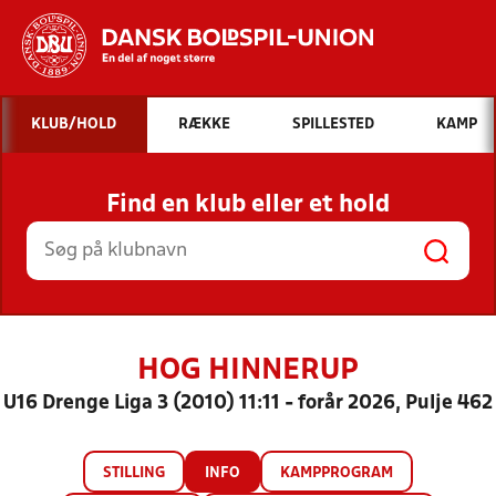
Hvad vil du søge efter?
KLUB/HOLD
RÆKKE
SPILLESTED
KAMP
INDHOLD OG NYHEDER
Find en klub eller et hold
STILLINGER, RESULTATER, KLUBBER OG
HOLD
HOG HINNERUP
U16 Drenge Liga 3 (2010) 11:11 - forår 2026, Pulje 462
STILLING
INFO
KAMPPROGRAM