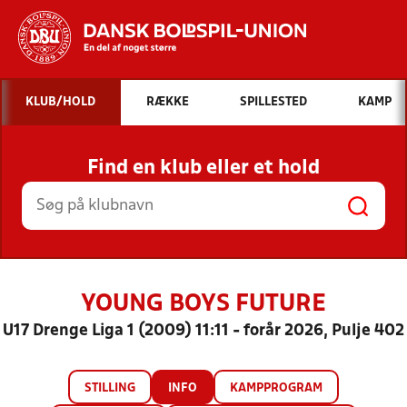
Hvad vil du søge efter?
KLUB/HOLD
RÆKKE
SPILLESTED
KAMP
INDHOLD OG NYHEDER
Find en klub eller et hold
STILLINGER, RESULTATER, KLUBBER OG
HOLD
YOUNG BOYS FUTURE
U17 Drenge Liga 1 (2009) 11:11 - forår 2026, Pulje 402
STILLING
INFO
KAMPPROGRAM