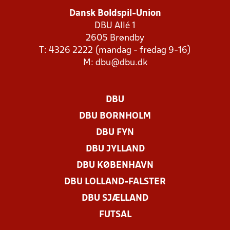
Dansk Boldspil-Union
DBU Allé 1
2605 Brøndby
T: 4326 2222 (mandag - fredag 9-16)
M:
dbu@dbu.dk
DBU
DBU BORNHOLM
DBU FYN
DBU JYLLAND
DBU KØBENHAVN
DBU LOLLAND-FALSTER
DBU SJÆLLAND
FUTSAL