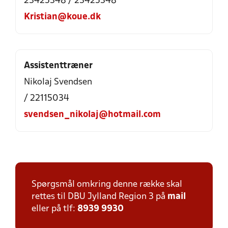
23425348 / 23425348
Kristian@koue.dk
Assistenttræner
Nikolaj Svendsen
/ 22115034
svendsen_nikolaj@hotmail.com
Spørgsmål omkring denne række skal
rettes til DBU Jylland Region 3 på
mail
eller på tlf:
8939 9930