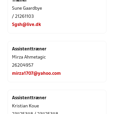
Træner
Sune Gaardbye
/ 21261103
Sgsh@live.dk
Assistenttræner
Mirza Ahmetagic
26204957
mirza1707@yahoo.com
Assistenttræner
Kristian Koue