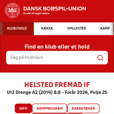
Hvad vil du søge efter?
KLUB/HOLD
RÆKKE
SPILLESTED
KAMP
INDHOLD OG NYHEDER
Find en klub eller et hold
STILLINGER, RESULTATER, KLUBBER OG
HOLD
HELSTED FREMAD IF
U12 Drenge A2 (2014) 8:8 - Forår 2026, Pulje 25
INFO
KAMPPROGRAM
KARANTÆNER