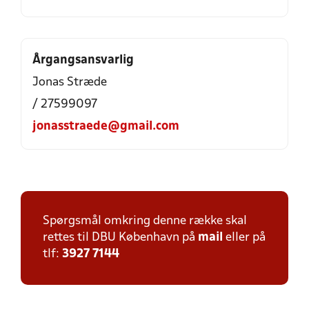
Årgangsansvarlig
Jonas Stræde
/ 27599097
jonasstraede@gmail.com
Spørgsmål omkring denne række skal
rettes til DBU København på
mail
eller på
tlf:
3927 7144