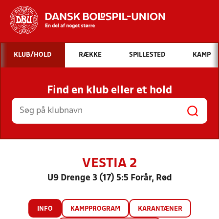
Hvad vil du søge efter?
KLUB/HOLD
RÆKKE
SPILLESTED
KAMP
INDHOLD OG NYHEDER
Find en klub eller et hold
STILLINGER, RESULTATER, KLUBBER OG
HOLD
VESTIA 2
U9 Drenge 3 (17) 5:5 Forår, Rød
INFO
KAMPPROGRAM
KARANTÆNER