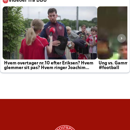
Videoer fra DBU
Hvem overtager nr.10 efter Eriksen? Hvem
Ung vs. Gamm
glemmer sit pas? Hvem ringer Joachim
#football
altid til efter kampe?