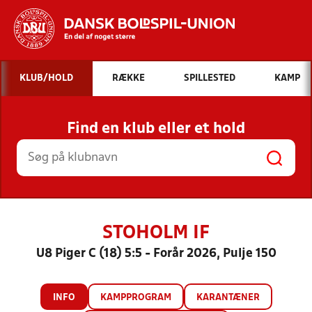
Hvad vil du søge efter?
KLUB/HOLD
RÆKKE
SPILLESTED
KAMP
INDHOLD OG NYHEDER
Find en klub eller et hold
STILLINGER, RESULTATER, KLUBBER OG
HOLD
STOHOLM IF
U8 Piger C (18) 5:5 - Forår 2026, Pulje 150
INFO
KAMPPROGRAM
KARANTÆNER