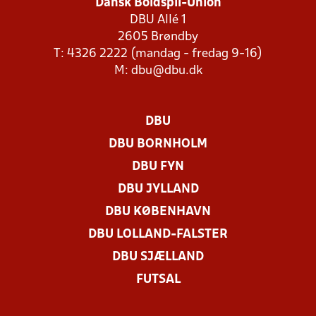
Dansk Boldspil-Union
DBU Allé 1
2605 Brøndby
T: 4326 2222 (mandag - fredag 9-16)
M:
dbu@dbu.dk
DBU
DBU BORNHOLM
DBU FYN
DBU JYLLAND
DBU KØBENHAVN
DBU LOLLAND-FALSTER
DBU SJÆLLAND
FUTSAL