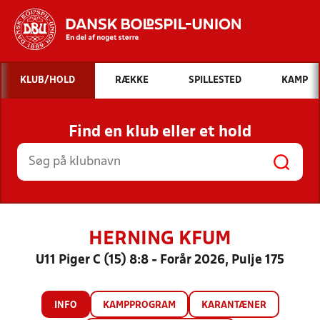
Hvad vil du søge efter?
KLUB/HOLD
RÆKKE
SPILLESTED
KAMP
INDHOLD OG NYHEDER
Find en klub eller et hold
STILLINGER, RESULTATER, KLUBBER OG
HOLD
HERNING KFUM
U11 Piger C (15) 8:8 - Forår 2026, Pulje 175
INFO
KAMPPROGRAM
KARANTÆNER