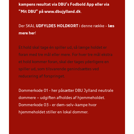
kampens resultat via DBU’s Fodbold App
eller via
”Mit DBU” på
www.dbujylland.dk
.
Der SKAL
UDFYLDES HOLDKORT
i denne række -
læs
mere her
!
Et hold skal tage én spiller ud, så længe holdet er
foran med tre mål eller mere. For hver tre mål ekstra
et hold kommer foran, skal der tages yderligere en
spiller ud, som tilsvarende genindsættes ved
reducering af forspringet.
Dommerkode 01 - her påsætter DBU Jylland neutrale
dommere – udgiften afholdes af hjemmeholdet.
Dommerkode 03 - er døm-selv-kampe hvor
hjemmeholdet stiller en lokal dommer.