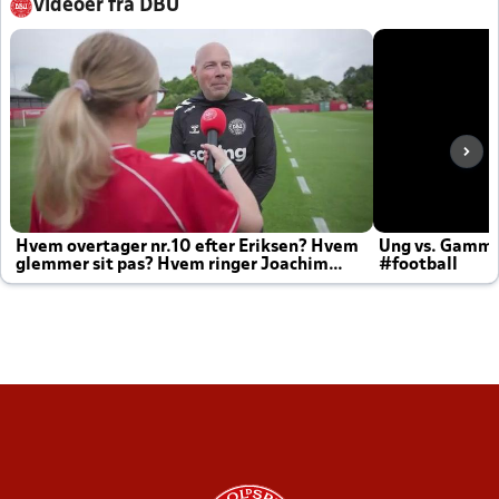
Videoer fra DBU
Hvem overtager nr.10 efter Eriksen? Hvem
Ung vs. Gamm
glemmer sit pas? Hvem ringer Joachim
#football
altid til efter kampe?