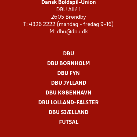
Dansk Boldspil-Union
DBU Allé 1
2605 Brøndby
T: 4326 2222 (mandag - fredag 9-16)
M:
dbu@dbu.dk
DBU
DBU BORNHOLM
DBU FYN
DBU JYLLAND
DBU KØBENHAVN
DBU LOLLAND-FALSTER
DBU SJÆLLAND
FUTSAL