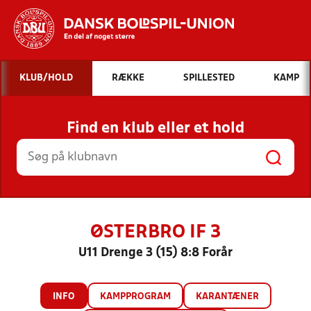
Hvad vil du søge efter?
KLUB/HOLD
RÆKKE
SPILLESTED
KAMP
INDHOLD OG NYHEDER
Find en klub eller et hold
STILLINGER, RESULTATER, KLUBBER OG
HOLD
ØSTERBRO IF 3
U11 Drenge 3 (15) 8:8 Forår
INFO
KAMPPROGRAM
KARANTÆNER