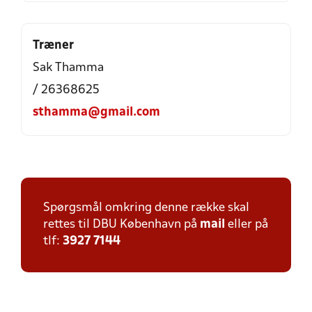
Træner
Sak Thamma
/ 26368625
sthamma@gmail.com
Spørgsmål omkring denne række skal
rettes til DBU København på
mail
eller på
tlf:
3927 7144