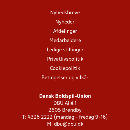
Nyhedsbreve
Nyheder
Afdelinger
Medarbejdere
Ledige stillinger
Privatlivspolitik
Cookiepolitik
Betingelser og vilkår
Dansk Boldspil-Union
DBU Allé 1
2605 Brøndby
T: 4326 2222 (mandag - fredag 9-16)
M:
dbu@dbu.dk