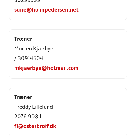
30299399
sune@holmpedersen.net
Træner
Morten Kjærbye
/ 30914504
mkjaerbye@hotmail.com
Træner
Freddy Lillelund
2076 9084
fl@osterbroif.dk