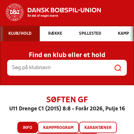
Hvad vil du søge efter?
KLUB/HOLD
RÆKKE
SPILLESTED
KAMP
INDHOLD OG NYHEDER
Find en klub eller et hold
STILLINGER, RESULTATER, KLUBBER OG
HOLD
SØFTEN GF
U11 Drenge C1 (2015) 8:8 - Forår 2026, Pulje 16
INFO
KAMPPROGRAM
KARANTÆNER