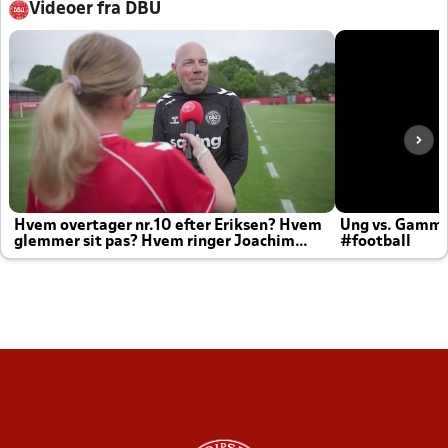
Videoer fra DBU
Hvem overtager nr.10 efter Eriksen? Hvem
Ung vs. Gamm
glemmer sit pas? Hvem ringer Joachim
#football
altid til efter kampe?