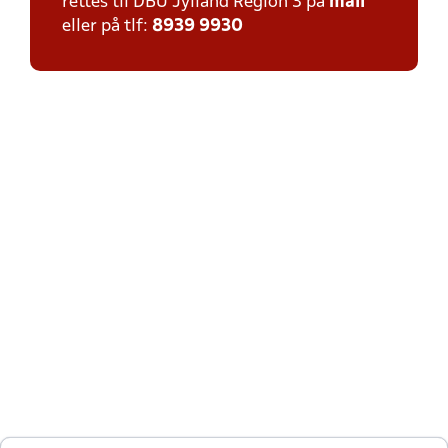
rettes til DBU Jylland Region 3 på
mail
eller på tlf:
8939 9930