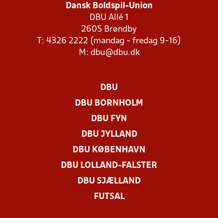
Dansk Boldspil-Union
DBU Allé 1
2605 Brøndby
T: 4326 2222 (mandag - fredag 9-16)
M:
dbu@dbu.dk
DBU
DBU BORNHOLM
DBU FYN
DBU JYLLAND
DBU KØBENHAVN
DBU LOLLAND-FALSTER
DBU SJÆLLAND
FUTSAL