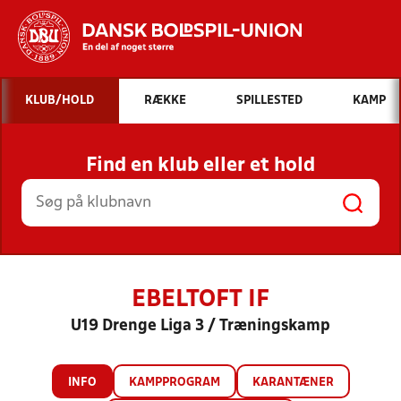
Hvad vil du søge efter?
KLUB/HOLD
RÆKKE
SPILLESTED
KAMP
INDHOLD OG NYHEDER
Find en klub eller et hold
STILLINGER, RESULTATER, KLUBBER OG
HOLD
EBELTOFT IF
U19 Drenge Liga 3 / Træningskamp
INFO
KAMPPROGRAM
KARANTÆNER