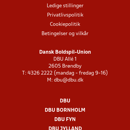
Ledige stillinger
Privatlivspolitik
Cookiepolitik
Betingelser og vilkår
Dansk Boldspil-Union
DBU Allé 1
2605 Brøndby
T: 4326 2222 (mandag - fredag 9-16)
M:
dbu@dbu.dk
DBU
DBU BORNHOLM
DBU FYN
DBU JYLLAND