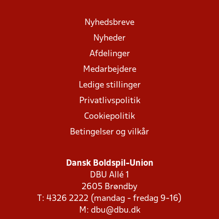
Nyhedsbreve
Nyheder
Afdelinger
Medarbejdere
Ledige stillinger
Privatlivspolitik
Cookiepolitik
Betingelser og vilkår
Dansk Boldspil-Union
DBU Allé 1
2605 Brøndby
T: 4326 2222 (mandag - fredag 9-16)
M:
dbu@dbu.dk