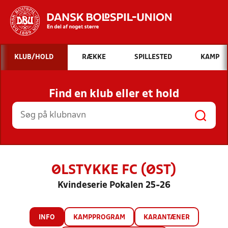
Hvad vil du søge efter?
KLUB/HOLD
RÆKKE
SPILLESTED
KAMP
INDHOLD OG NYHEDER
Find en klub eller et hold
STILLINGER, RESULTATER, KLUBBER OG
HOLD
ØLSTYKKE FC (ØST)
Kvindeserie Pokalen 25-26
INFO
KAMPPROGRAM
KARANTÆNER