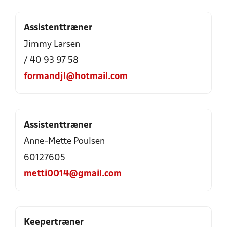
Assistenttræner
Jimmy Larsen
/ 40 93 97 58
formandjl@hotmail.com
Assistenttræner
Anne-Mette Poulsen
60127605
metti0014@gmail.com
Keepertræner