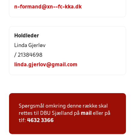
n-formand@xn--fc-kka.dk
Holdleder
Linda Gjerløv
/ 21384698
linda.gjerlov@gmail.com
Spørgsmål omkring denne række skal
rettes til DBU Sjælland på
mail
eller på
tlf:
4632 3366