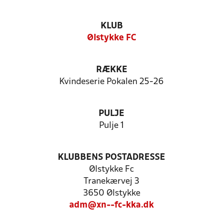
KLUB
Ølstykke FC
RÆKKE
Kvindeserie Pokalen 25-26
PULJE
Pulje 1
KLUBBENS POSTADRESSE
Ølstykke Fc
Tranekærvej 3
3650 Ølstykke
adm@xn--fc-kka.dk