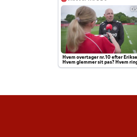
05
Hvem overtager nr.10 efter Eriks
Hvem glemmer sit pas? Hvem rin
Joachim altid til efter kampe?