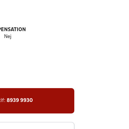
PENSATION
Nej
tlf:
8939 9930