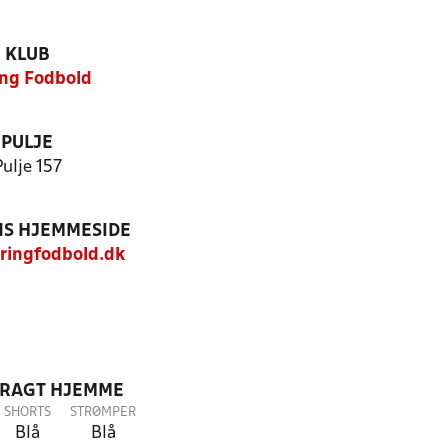
KLUB
ing Fodbold
PULJE
Pulje 157
S HJEMMESIDE
ringfodbold.dk
DRAGT HJEMME
SHORTS
STRØMPER
Blå
Blå