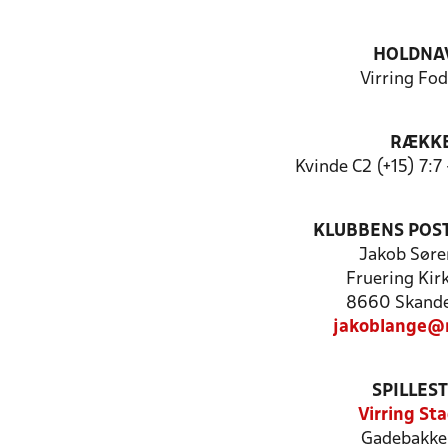
HOLDNA
Virring Fo
RÆKK
Kvinde C2 (+15) 7:7
KLUBBENS POS
Jakob Søre
Fruering Kir
8660 Skand
jakoblange@
SPILLES
Virring St
Gadebakke