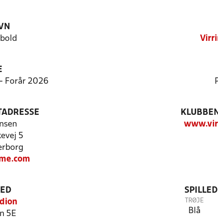
VN
dbold
Virr
E
 - Forår 2026
TADRESSE
KLUBBEN
nsen
www.vir
kevej 5
erborg
me.com
TED
SPILLE
TRØJE
adion
Blå
n 5E