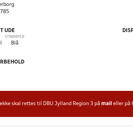
erborg
7785
T UDE
DIS
STRØMPER
l
Blå
ORBEHOLD
ke skal rettes til DBU Jylland Region 3 på
mail
eller på 