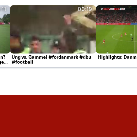
:11
00:19
en?
Ung vs. Gammel #fordanmark #dbu
Highlights: Danma
ger
#football