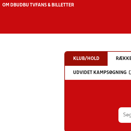
OM DBU
DBU TV
FANS & BILLETTER
KLUB/HOLD
RÆKK
UDVIDET KAMPSØGNING