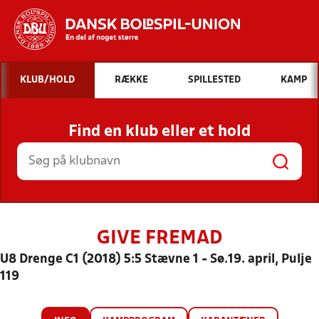
Hvad vil du søge efter?
KLUB/HOLD
RÆKKE
SPILLESTED
KAMP
INDHOLD OG NYHEDER
Find en klub eller et hold
STILLINGER, RESULTATER, KLUBBER OG
HOLD
GIVE FREMAD
U8 Drenge C1 (2018) 5:5 Stævne 1 - Sø.19. april, Pulje
119