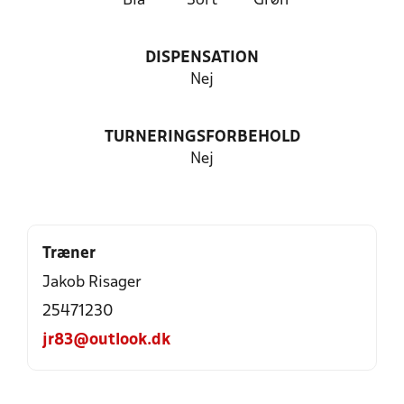
Blå
Sort
Grøn
DISPENSATION
Nej
TURNERINGSFORBEHOLD
Nej
Træner
Jakob Risager
25471230
jr83@outlook.dk