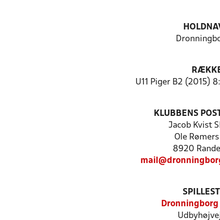
HOLDNA
Dronningbo
RÆKK
U11 Piger B2 (2015) 8
KLUBBENS POS
Jacob Kvist S
Ole Rømers 
8920 Rande
mail@dronningbor
SPILLES
Dronningborg
Udbyhøjvej