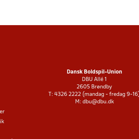
Dansk Boldspil-Union
DBU Allé 1
2605 Brøndby
T: 4326 2222 (mandag - fredag 9-16
M:
dbu@dbu.dk
ger
ik