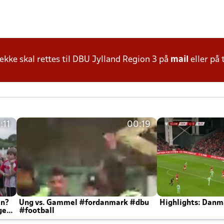
ke skal rettes til DBU Jylland Region 3 på
mail
eller på 
:11
00:19
en?
Ung vs. Gammel #fordanmark #dbu
Highlights: Danma
ger
#football