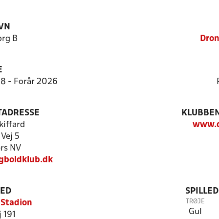
VN
rg B
Dron
E
:8 - Forår 2026
TADRESSE
KLUBBEN
kiffard
www.d
Vej 5
rs NV
gboldklub.dk
TED
SPILLE
TRØJE
 Stadion
Gul
 191