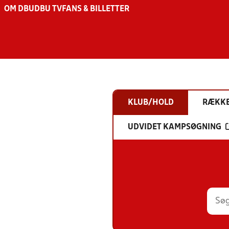
OM DBU
DBU TV
FANS & BILLETTER
KLUB/HOLD
RÆKK
UDVIDET KAMPSØGNING