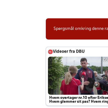
Spørgsmål omkring denne ræk
Videoer fra DBU
05
Hvem overtager nr.10 efter Eriks
Hvem glemmer sit pas? Hvem rin
Joachim altid til efter kampe?