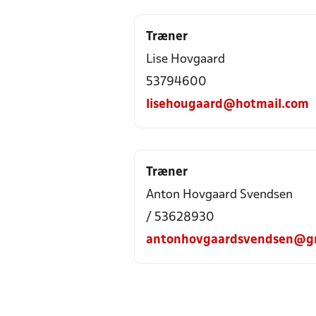
Træner
Lise Hovgaard
53794600
lisehougaard@hotmail.com
Træner
Anton Hovgaard Svendsen
/ 53628930
antonhovgaardsvendsen@g