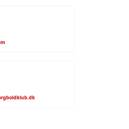
om
rgboldklub.dk