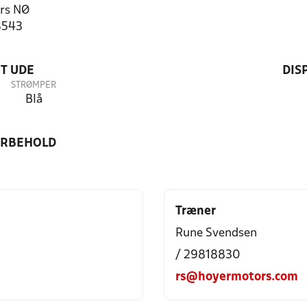
rs NØ
8543
T UDE
DIS
STRØMPER
Blå
ORBEHOLD
Træner
Rune Svendsen
/ 29818830
rs@hoyermotors.com