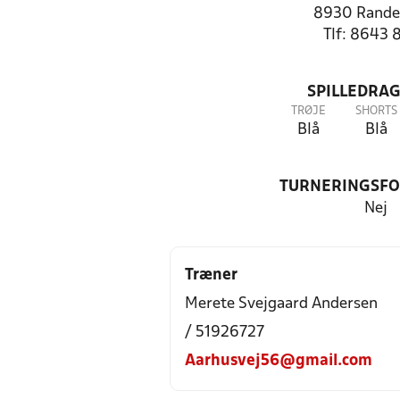
8930 Rande
Tlf: 8643 
SPILLEDRAG
TRØJE
SHORTS
Blå
Blå
TURNERINGSF
Nej
Træner
Merete Svejgaard Andersen
/ 51926727
Aarhusvej56@gmail.com