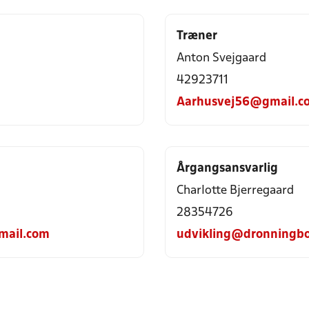
Træner
Anton Svejgaard
42923711
Aarhusvej56@gmail.c
Årgangsansvarlig
Charlotte Bjerregaard
28354726
mail.com
udvikling@dronningbo