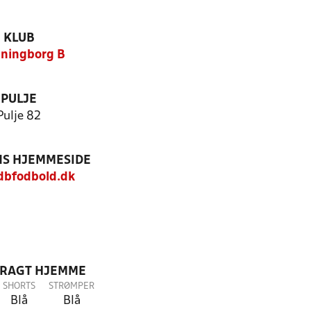
KLUB
ningborg B
PULJE
Pulje 82
S HJEMMESIDE
bfodbold.dk
DRAGT HJEMME
SHORTS
STRØMPER
Blå
Blå