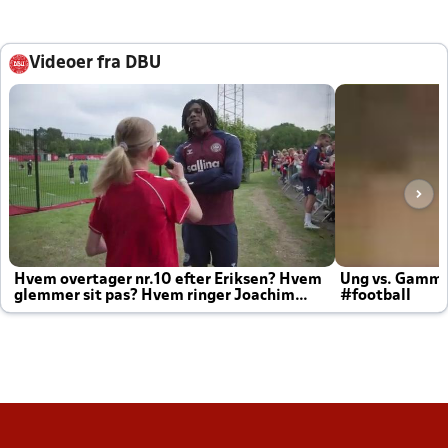
Videoer fra DBU
Hvem overtager nr.10 efter Eriksen? Hvem
Ung vs. Gamm
glemmer sit pas? Hvem ringer Joachim
#football
altid til efter kampe?