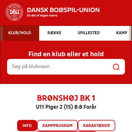
Hvad vil du søge efter?
KLUB/HOLD
RÆKKE
SPILLESTED
KAMP
INDHOLD OG NYHEDER
Find en klub eller et hold
STILLINGER, RESULTATER, KLUBBER OG
HOLD
BRØNSHØJ BK 1
U11 Piger 2 (15) 8:8 Forår
INFO
KAMPPROGRAM
KARANTÆNER