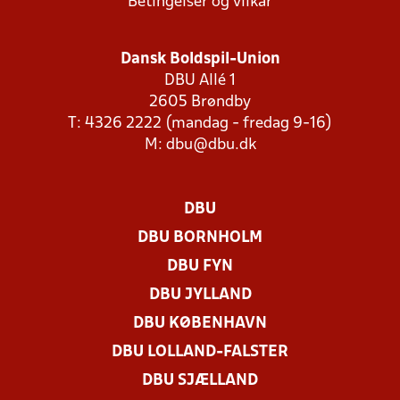
Betingelser og vilkår
Dansk Boldspil-Union
DBU Allé 1
2605 Brøndby
T: 4326 2222 (mandag - fredag 9-16)
M:
dbu@dbu.dk
DBU
DBU BORNHOLM
DBU FYN
DBU JYLLAND
DBU KØBENHAVN
DBU LOLLAND-FALSTER
DBU SJÆLLAND