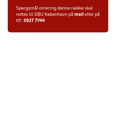
Spørgsmål omkring denne række skal
rettes til DBU København på
mail
eller på
tlf:
3927 7144