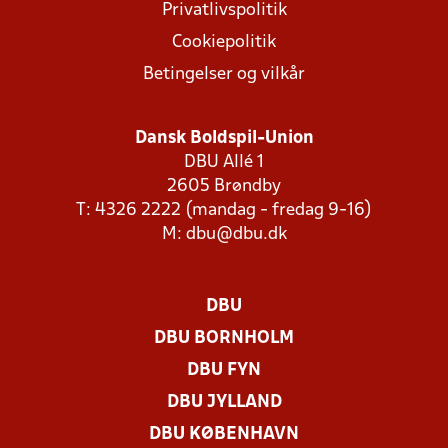
Privatlivspolitik
Cookiepolitik
Betingelser og vilkår
Dansk Boldspil-Union
DBU Allé 1
2605 Brøndby
T: 4326 2222 (mandag - fredag 9-16)
M:
dbu@dbu.dk
DBU
DBU BORNHOLM
DBU FYN
DBU JYLLAND
DBU KØBENHAVN