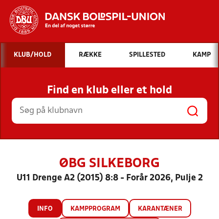
Hvad vil du søge efter?
KLUB/HOLD
RÆKKE
SPILLESTED
KAMP
INDHOLD OG NYHEDER
Find en klub eller et hold
STILLINGER, RESULTATER, KLUBBER OG
HOLD
ØBG SILKEBORG
U11 Drenge A2 (2015) 8:8 - Forår 2026, Pulje 2
INFO
KAMPPROGRAM
KARANTÆNER