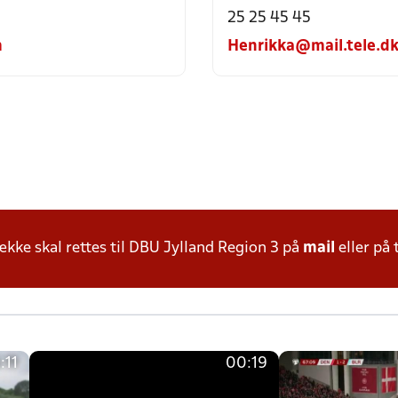
25 25 45 45
m
Henrikka@mail.tele.d
ke skal rettes til DBU Jylland Region 3 på
mail
eller på 
:11
00:19