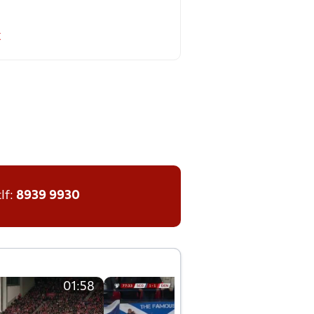
k
tlf:
8939 9930
01:58
01:58