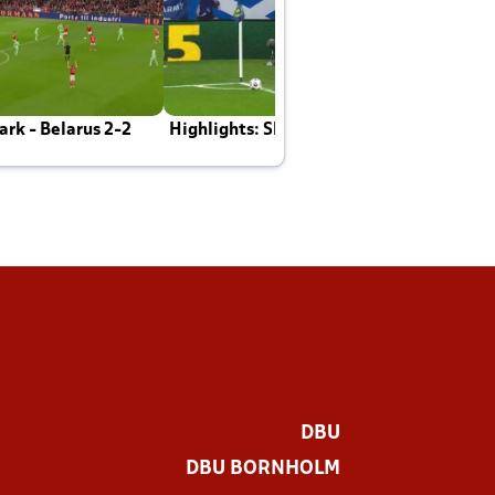
rk - Belarus 2-2
Highlights: Skotland - Danmark 4-2
J
E
DBU
DBU BORNHOLM