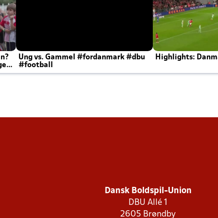
en?
Ung vs. Gammel #fordanmark #dbu
Highlights: Danma
ger
#football
Dansk Boldspil-Union
DBU Allé 1
2605 Brøndby