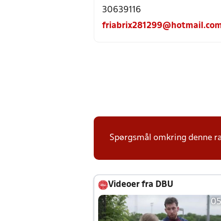
30639116
friabrix281299@hotmail.co
Spørgsmål omkring denne ræk
Videoer fra DBU
05