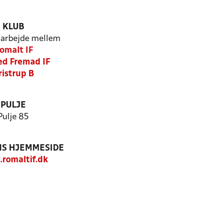
KLUB
arbejde mellem
omalt IF
ed Fremad IF
ristrup B
PULJE
Pulje 85
S HJEMMESIDE
romaltif.dk