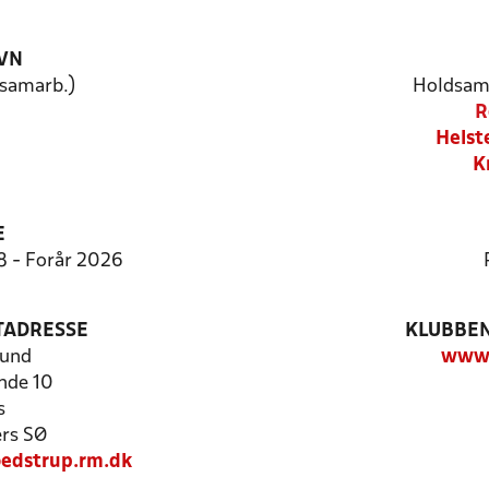
VN
dsamarb.)
Holdsam
R
Helst
K
E
:8 - Forår 2026
TADRESSE
KLUBBEN
lund
www.
nde 10
s
rs SØ
edstrup.rm.dk