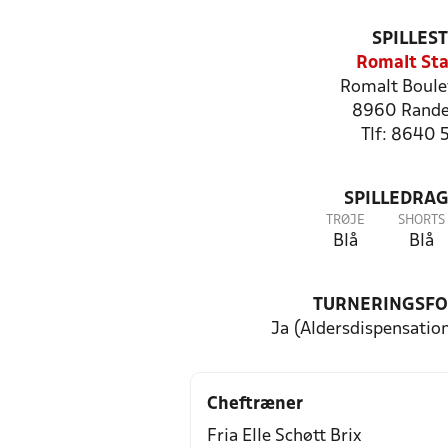
SPILLES
Romalt St
Romalt Boule
8960 Rande
Tlf: 8640 
SPILLEDRAG
TRØJE
SHORTS
Blå
Blå
TURNERINGSF
Ja (Aldersdispensatio
Cheftræner
Fria Elle Schøtt Brix