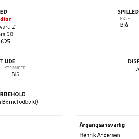
TED
SPILLE
TRØJE
adion
Blå
vard 21
rs SØ
5625
T UDE
DIS
STRØMPER
J
Blå
ORBEHOLD
n Børnefodbold)
Årgangsansvarlig
Henrik Andersen