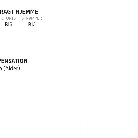
DRAGT HJEMME
SHORTS
STRØMPER
Blå
Blå
PENSATION
a (Alder)