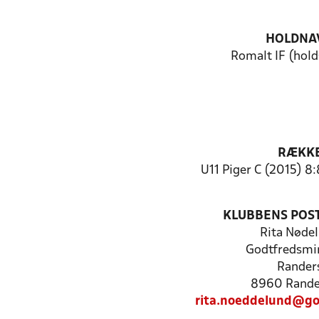
HOLDNA
Romalt IF (hol
RÆKK
U11 Piger C (2015) 8
KLUBBENS POS
Rita Nøde
Godtfredsmi
Rander
8960 Rande
rita.noeddelund@go