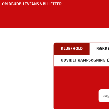
OM DBU
DBU TV
FANS & BILLETTER
KLUB/HOLD
RÆKK
UDVIDET KAMPSØGNING