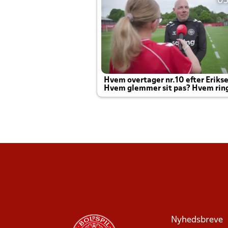
05
Hvem overtager nr.10 efter Eriks
Hvem glemmer sit pas? Hvem rin
Joachim altid til efter kampe?
Nyhedsbreve