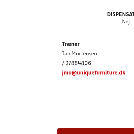
DISPENSA
Nej
Træner
Jan Mortensen
/ 27884806
jmo@uniquefurniture.dk