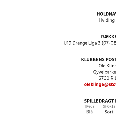
HOLDNA
Hviding 
RÆKK
U19 Drenge Liga 3 (07-08)
KLUBBENS POS
Ole Klin
Gyvelparke
6760 Ri
oleklinge@sto
SPILLEDRAGT
TRØJE
SHORTS
Blå
Sort