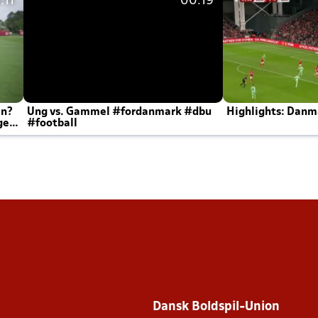
:11
00:19
en?
Ung vs. Gammel #fordanmark #dbu
Highlights: Danma
ger
#football
Dansk Boldspil-Union