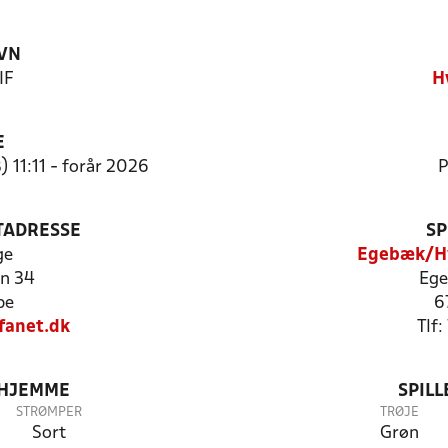
VN
IF
H
E
 11:11 - forår 2026
P
TADRESSE
SP
ge
Egebæk/Hv
n 34
Ege
be
6
fanet.dk
Tlf
 HJEMME
SPIL
STRØMPER
TRØJE
Sort
Grøn