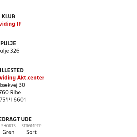
KLUB
viding IF
PULJE
ulje 326
ILLESTED
iding Akt.center
bækvej 30
760 Ribe
: 7544 6601
LEDRAGT UDE
SHORTS
STRØMPER
Grøn
Sort