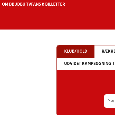
OM DBU
DBU TV
FANS & BILLETTER
KLUB/HOLD
RÆKK
UDVIDET KAMPSØGNING