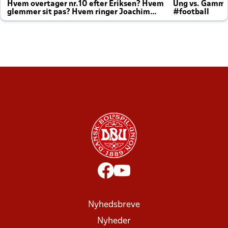
Hvem overtager nr.10 efter Eriksen? Hvem
Ung vs. Gamm
glemmer sit pas? Hvem ringer Joachim
#football
altid til efter kampe?
Nyhedsbreve
Nyheder