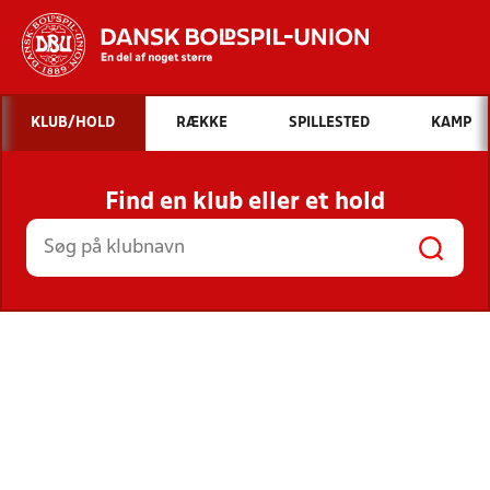
Hvad vil du søge efter?
KLUB/HOLD
RÆKKE
SPILLESTED
KAMP
INDHOLD OG NYHEDER
Find en klub eller et hold
STILLINGER, RESULTATER, KLUBBER OG
HOLD