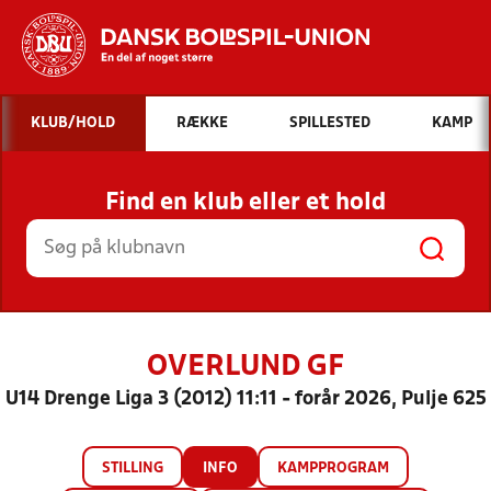
Hvad vil du søge efter?
KLUB/HOLD
RÆKKE
SPILLESTED
KAMP
INDHOLD OG NYHEDER
Find en klub eller et hold
STILLINGER, RESULTATER, KLUBBER OG
HOLD
OVERLUND GF
U14 Drenge Liga 3 (2012) 11:11 - forår 2026, Pulje 625
STILLING
INFO
KAMPPROGRAM