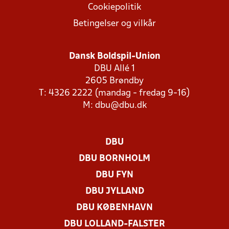
Cookiepolitik
Betingelser og vilkår
Dansk Boldspil-Union
DBU Allé 1
2605 Brøndby
T: 4326 2222 (mandag - fredag 9-16)
M:
dbu@dbu.dk
DBU
DBU BORNHOLM
DBU FYN
DBU JYLLAND
DBU KØBENHAVN
DBU LOLLAND-FALSTER