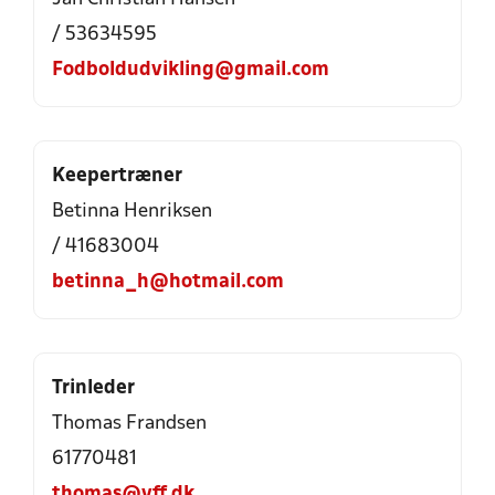
/ 53634595
Fodboldudvikling@gmail.com
Keepertræner
Betinna Henriksen
/ 41683004
betinna_h@hotmail.com
Trinleder
Thomas Frandsen
61770481
thomas@vff.dk