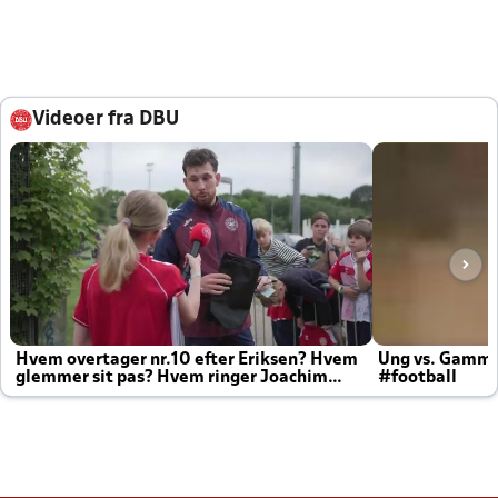
Videoer fra DBU
Hvem overtager nr.10 efter Eriksen? Hvem
Ung vs. Gamm
glemmer sit pas? Hvem ringer Joachim
#football
altid til efter kampe?