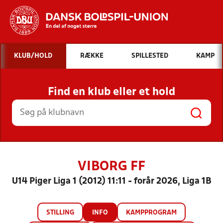
Hvad vil du søge efter?
KLUB/HOLD
RÆKKE
SPILLESTED
KAMP
INDHOLD OG NYHEDER
Find en klub eller et hold
STILLINGER, RESULTATER, KLUBBER OG
HOLD
VIBORG FF
U14 Piger Liga 1 (2012) 11:11 - forår 2026, Liga 1B
STILLING
INFO
KAMPPROGRAM