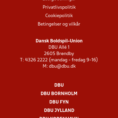
Privatlivspolitik
Cookiepolitik
Betingelser og vilkår
Dansk Boldspil-Union
DBU Allé 1
2605 Brøndby
T: 4326 2222 (mandag - fredag 9-16)
M:
dbu@dbu.dk
DBU
DBU BORNHOLM
DBU FYN
DBU JYLLAND