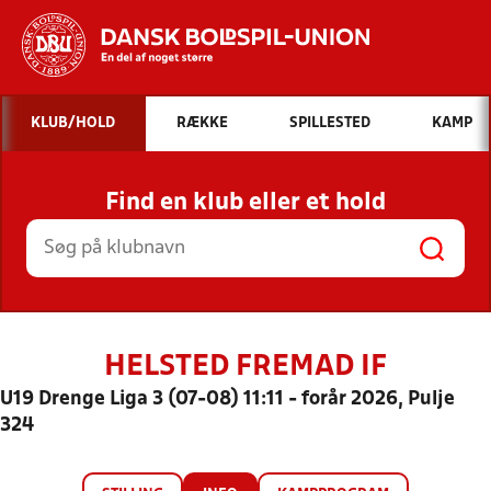
Hvad vil du søge efter?
KLUB/HOLD
RÆKKE
SPILLESTED
KAMP
INDHOLD OG NYHEDER
Find en klub eller et hold
STILLINGER, RESULTATER, KLUBBER OG
HOLD
HELSTED FREMAD IF
U19 Drenge Liga 3 (07-08) 11:11 - forår 2026, Pulje
324