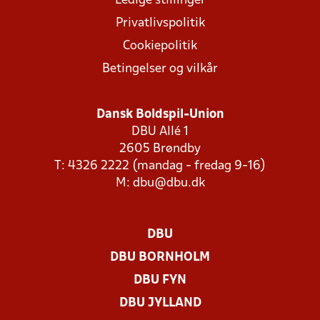
Ledige stillinger
Privatlivspolitik
Cookiepolitik
Betingelser og vilkår
Dansk Boldspil-Union
DBU Allé 1
2605 Brøndby
T: 4326 2222 (mandag - fredag 9-16)
M:
dbu@dbu.dk
DBU
DBU BORNHOLM
DBU FYN
DBU JYLLAND