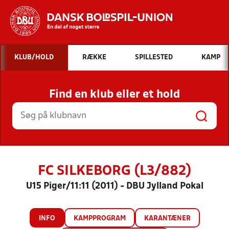
Hvad vil du søge efter?
KLUB/HOLD
RÆKKE
SPILLESTED
KAMP
INDHOLD OG NYHEDER
Find en klub eller et hold
STILLINGER, RESULTATER, KLUBBER OG
HOLD
FC SILKEBORG (L3/882)
U15 Piger/11:11 (2011) - DBU Jylland Pokal
INFO
KAMPPROGRAM
KARANTÆNER