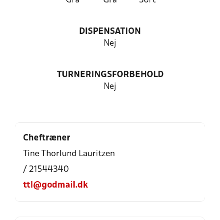
Grå
Grå
Sort
DISPENSATION
Nej
TURNERINGSFORBEHOLD
Nej
Cheftræner
Tine Thorlund Lauritzen
/ 21544340
ttl@godmail.dk