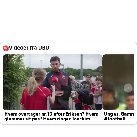
Videoer fra DBU
Hvem overtager nr.10 efter Eriksen? Hvem
Ung vs. Gamm
glemmer sit pas? Hvem ringer Joachim
#football
altid til efter kampe?