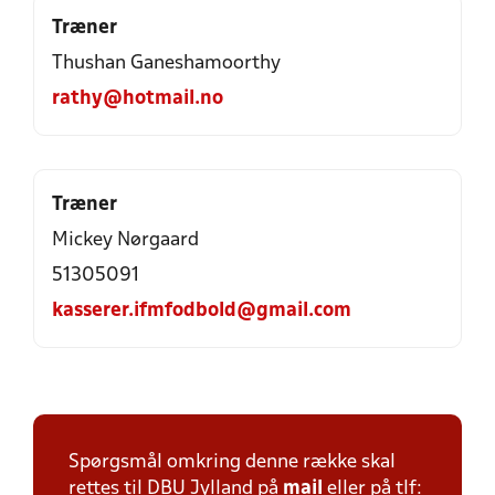
Træner
Thushan Ganeshamoorthy
rathy@hotmail.no
Træner
Mickey Nørgaard
51305091
kasserer.ifmfodbold@gmail.com
Spørgsmål omkring denne række skal
rettes til DBU Jylland på
mail
eller på tlf: