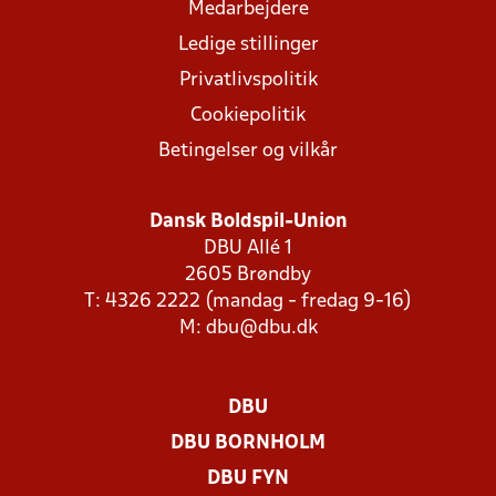
Medarbejdere
Ledige stillinger
Privatlivspolitik
Cookiepolitik
Betingelser og vilkår
Dansk Boldspil-Union
DBU Allé 1
2605 Brøndby
T: 4326 2222 (mandag - fredag 9-16)
M:
dbu@dbu.dk
DBU
DBU BORNHOLM
DBU FYN