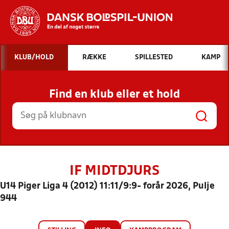
Hvad vil du søge efter?
KLUB/HOLD
RÆKKE
SPILLESTED
KAMP
INDHOLD OG NYHEDER
Find en klub eller et hold
STILLINGER, RESULTATER, KLUBBER OG
HOLD
IF MIDTDJURS
U14 Piger Liga 4 (2012) 11:11/9:9- forår 2026, Pulje
944