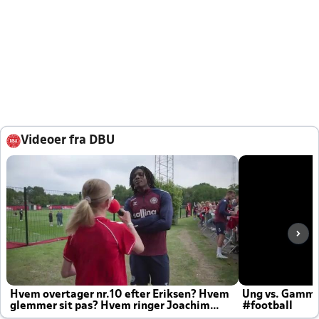
Videoer fra DBU
Hvem overtager nr.10 efter Eriksen? Hvem
Ung vs. Gamm
glemmer sit pas? Hvem ringer Joachim
#football
altid til efter kampe?