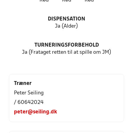
Rød
Rød
Rød
DISPENSATION
Ja (Alder)
TURNERINGSFORBEHOLD
Ja (Frataget retten til at spille om JM)
Træner
Peter Seiling
/ 60642024
peter@seiling.dk