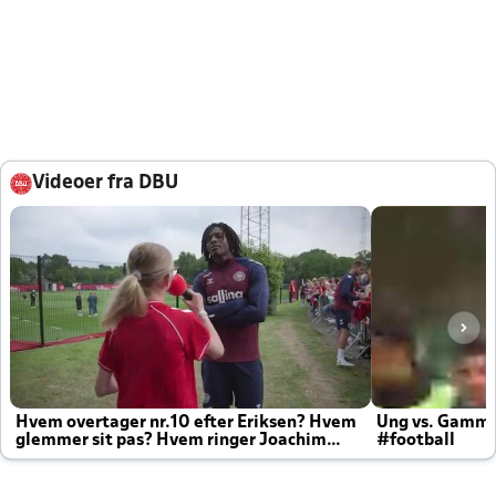
Videoer fra DBU
Hvem overtager nr.10 efter Eriksen? Hvem
Ung vs. Gamm
glemmer sit pas? Hvem ringer Joachim
#football
altid til efter kampe?