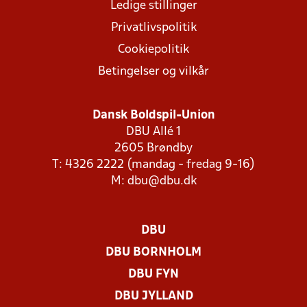
Ledige stillinger
Privatlivspolitik
Cookiepolitik
Betingelser og vilkår
Dansk Boldspil-Union
DBU Allé 1
2605 Brøndby
T: 4326 2222 (mandag - fredag 9-16)
M:
dbu@dbu.dk
DBU
DBU BORNHOLM
DBU FYN
DBU JYLLAND