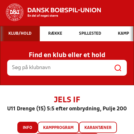
Hvad vil du søge efter?
KLUB/HOLD
RÆKKE
SPILLESTED
KAMP
INDHOLD OG NYHEDER
Find en klub eller et hold
STILLINGER, RESULTATER, KLUBBER OG
HOLD
JELS IF
U11 Drenge (15) 5:5 efter ombrydning, Pulje 200
INFO
KAMPPROGRAM
KARANTÆNER