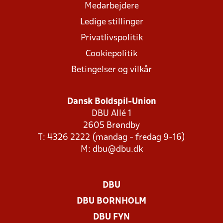
Medarbejdere
Ledige stillinger
Privatlivspolitik
Cookiepolitik
Betingelser og vilkår
Dansk Boldspil-Union
DBU Allé 1
2605 Brøndby
T: 4326 2222 (mandag - fredag 9-16)
M:
dbu@dbu.dk
DBU
DBU BORNHOLM
DBU FYN