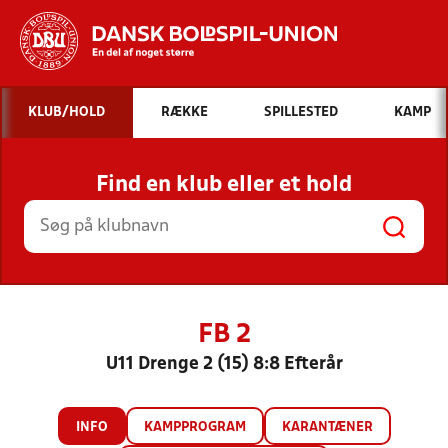
Hvad vil du søge efter?
KLUB/HOLD
RÆKKE
SPILLESTED
KAMP
INDHOLD OG NYHEDER
Find en klub eller et hold
STILLINGER, RESULTATER, KLUBBER OG
HOLD
FB 2
U11 Drenge 2 (15) 8:8 Efterår
INFO
KAMPPROGRAM
KARANTÆNER