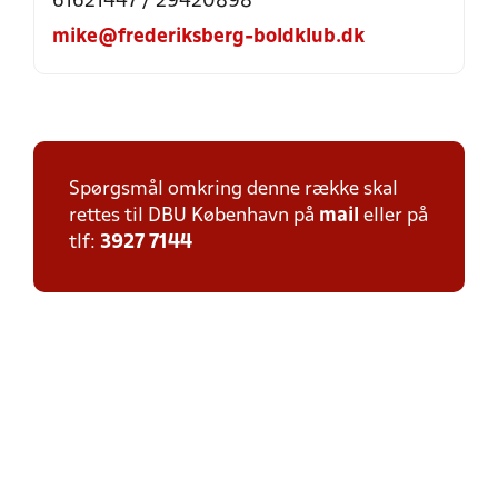
61621447 / 29420898
mike@frederiksberg-boldklub.dk
Spørgsmål omkring denne række skal
rettes til DBU København på
mail
eller på
tlf:
3927 7144