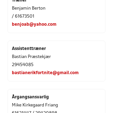
Træner
Benjamin Berton
/ 61673501
benjoab@yahoo.com
Assistenttræner
Bastian Præstekjær
29454085
bastianerikfortnite@gmail.com
Årgangsansvarlig
Mike Kirkegaard Friang