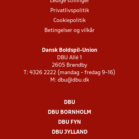
Ledige stillinger
Privatlivspolitik
Cookiepolitik
Betingelser og vilkår
Dansk Boldspil-Union
DBU Allé 1
2605 Brøndby
T: 4326 2222 (mandag - fredag 9-16)
M:
dbu@dbu.dk
DBU
DBU BORNHOLM
DBU FYN
DBU JYLLAND