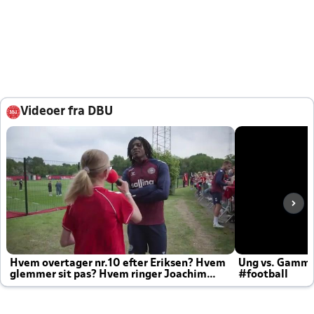
Videoer fra DBU
Hvem overtager nr.10 efter Eriksen? Hvem
Ung vs. Gamm
glemmer sit pas? Hvem ringer Joachim
#football
altid til efter kampe?