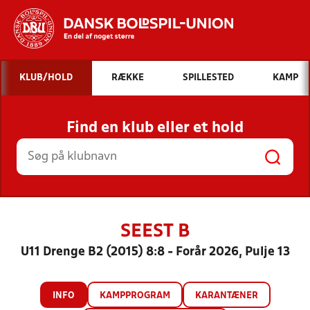
Hvad vil du søge efter?
KLUB/HOLD
RÆKKE
SPILLESTED
KAMP
INDHOLD OG NYHEDER
Find en klub eller et hold
STILLINGER, RESULTATER, KLUBBER OG
HOLD
SEEST B
U11 Drenge B2 (2015) 8:8 - Forår 2026, Pulje 13
INFO
KAMPPROGRAM
KARANTÆNER