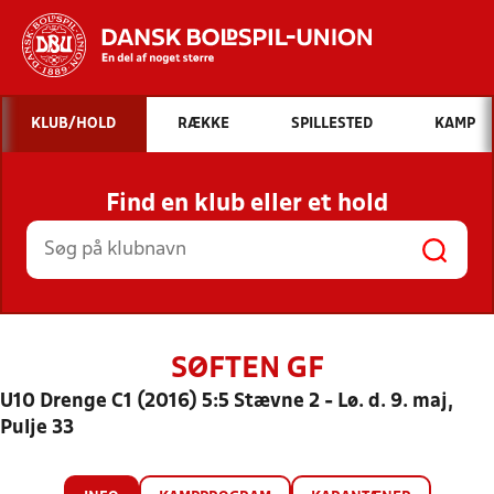
Hvad vil du søge efter?
KLUB/HOLD
RÆKKE
SPILLESTED
KAMP
INDHOLD OG NYHEDER
Find en klub eller et hold
STILLINGER, RESULTATER, KLUBBER OG
HOLD
SØFTEN GF
U10 Drenge C1 (2016) 5:5 Stævne 2 - Lø. d. 9. maj,
Pulje 33