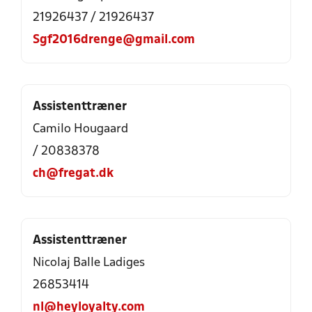
21926437 / 21926437
Sgf2016drenge@gmail.com
Assistenttræner
Camilo Hougaard
/ 20838378
ch@fregat.dk
Assistenttræner
Nicolaj Balle Ladiges
26853414
nl@heyloyalty.com