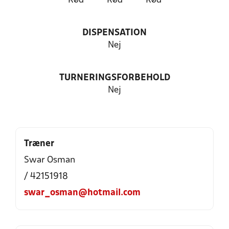
Rød
Rød
Rød
DISPENSATION
Nej
TURNERINGSFORBEHOLD
Nej
Træner
Swar Osman
/ 42151918
swar_osman@hotmail.com