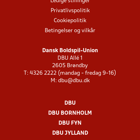
Ledige stillinger
Privatlivspolitik
Cookiepolitik
Betingelser og vilkår
Dansk Boldspil-Union
DBU Allé 1
2605 Brøndby
T: 4326 2222 (mandag - fredag 9-16)
M:
dbu@dbu.dk
DBU
DBU BORNHOLM
DBU FYN
DBU JYLLAND