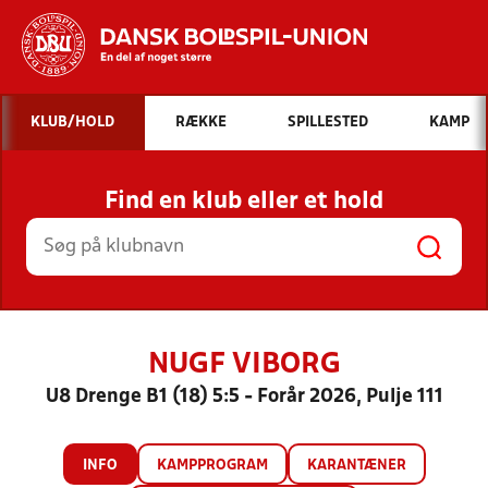
Hvad vil du søge efter?
KLUB/HOLD
RÆKKE
SPILLESTED
KAMP
INDHOLD OG NYHEDER
Find en klub eller et hold
STILLINGER, RESULTATER, KLUBBER OG
HOLD
NUGF VIBORG
U8 Drenge B1 (18) 5:5 - Forår 2026, Pulje 111
INFO
KAMPPROGRAM
KARANTÆNER