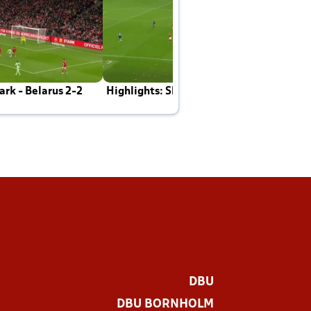
rk - Belarus 2-2
Highlights: Skotland - Danmark 4-2
J
E
DBU
DBU BORNHOLM