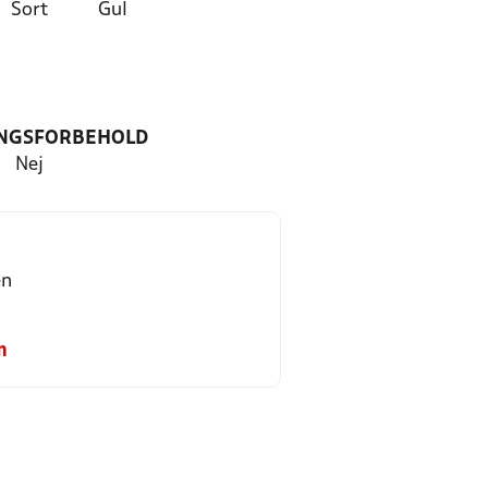
Sort
Gul
NGSFORBEHOLD
Nej
en
m