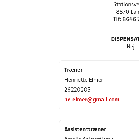
Stationsve
8870 La
Tlf: 8646 
DISPENSA
Nej
Træner
Henriette Elmer
26220205
he.elmer@gmail.com
Assistenttræner