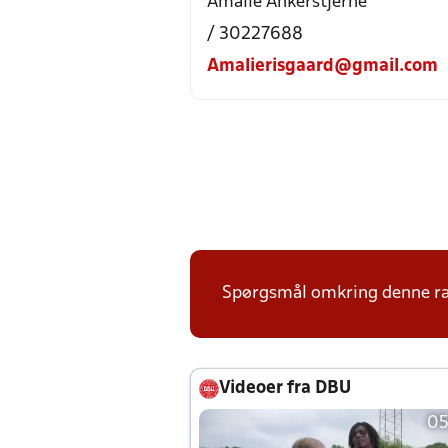
Amalie Ankerstjerne
/ 30227688
Amalierisgaard@gmail.com
Spørgsmål omkring denne ræk
Videoer fra DBU
05