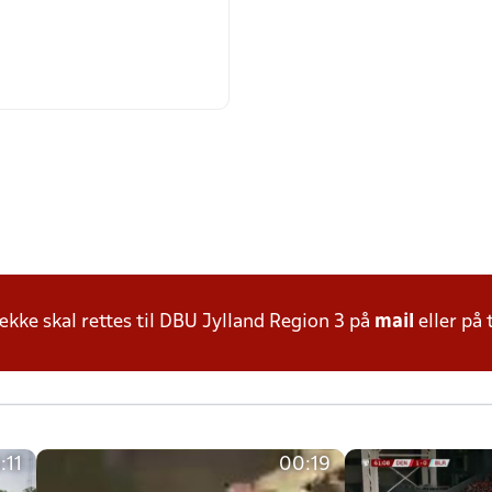
ke skal rettes til DBU Jylland Region 3 på
mail
eller på 
:11
00:19