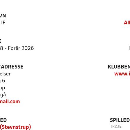
VN
 IF
Al
E
:8 - Forår 2026
TADRESSE
KLUBBEN
elsen
www.i
j 6
up
ngå
mail.com
TED
SPILLE
TRØJE
 (Stevnstrup)