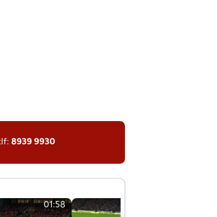
tlf:
8939 9930
01:58
01:58