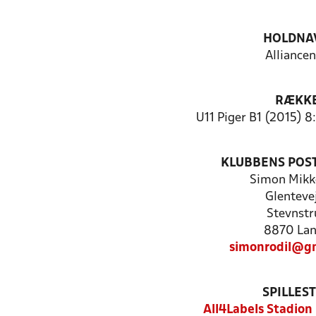
HOLDNA
Alliancen
RÆKK
U11 Piger B1 (2015) 8
KLUBBENS POS
Simon Mikk
Glenteve
Stevnstr
8870 La
simonrodil@g
SPILLES
All4Labels Stadion