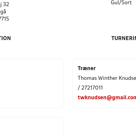
Gul/Sort
j 32
ngå
7715
TION
TURNERI
Træner
Thomas Winther Knuds
/ 27217011
twknudsen@gmail.co