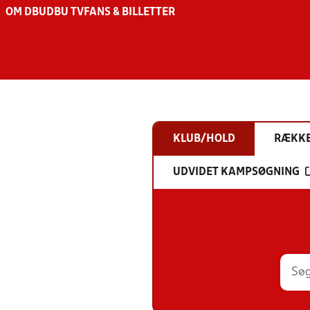
OM DBU
DBU TV
FANS & BILLETTER
KLUB/HOLD
RÆKK
UDVIDET KAMPSØGNING