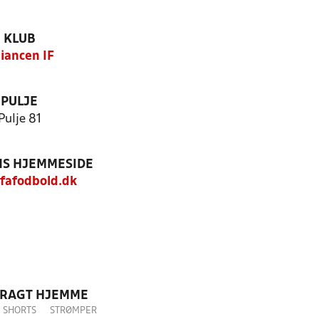
KLUB
liancen IF
PULJE
Pulje 81
S HJEMMESIDE
fafodbold.dk
DRAGT HJEMME
SHORTS
STRØMPER