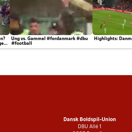
en?
Ung vs. Gammel #fordanmark #dbu
Highlights: Danma
ger
#football
Dansk Boldspil-Union
DBU Allé 1