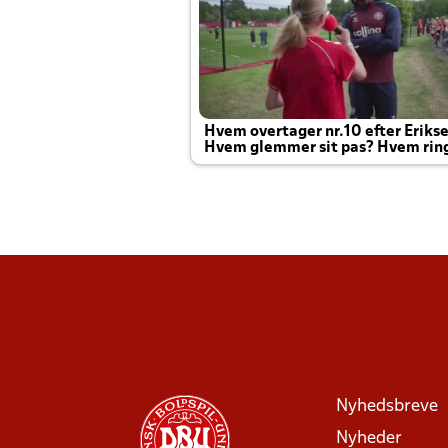
Hvem overtager nr.10 efter Eriks
Hvem glemmer sit pas? Hvem rin
Joachim altid til efter kampe?
Nyhedsbreve
Nyheder