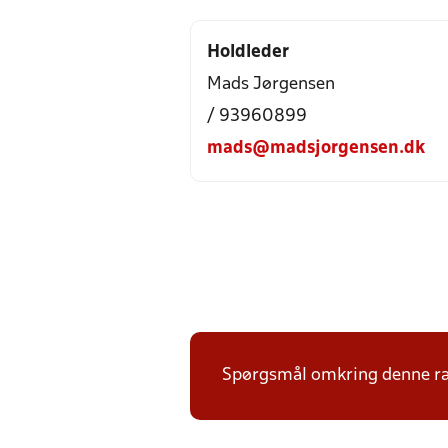
Holdleder
Mads Jørgensen
/ 93960899
mads@madsjorgensen.dk
Spørgsmål omkring denne ræk