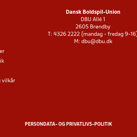
Dansk Boldspil-Union
DBU Allé 1
2605 Brøndby
T: 4326 2222 (mandag - fredag 9-16
M:
dbu@dbu.dk
ger
ik
 vilkår
PERSONDATA- OG PRIVATLIVS-POLITIK