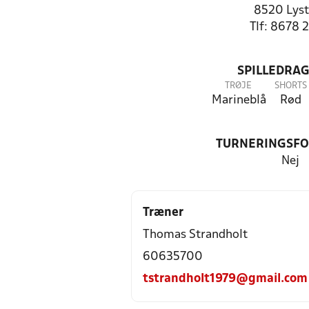
8520 Lyst
Tlf: 8678 
SPILLEDRAG
TRØJE
SHORTS
Marineblå
Rød
TURNERINGSF
Nej
Træner
Thomas Strandholt
60635700
tstrandholt1979@gmail.com