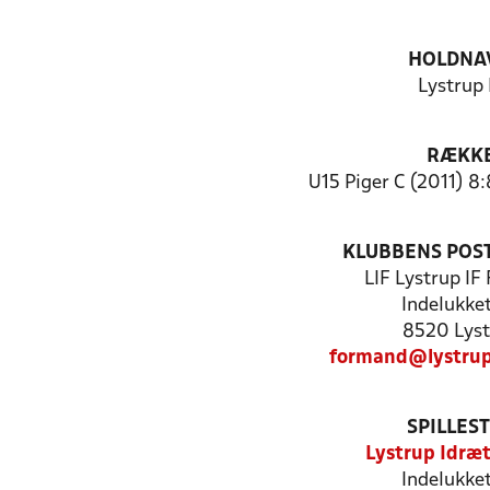
HOLDNA
Lystrup 
RÆKK
U15 Piger C (2011) 8
KLUBBENS POS
LIF Lystrup IF
Indelukke
8520 Lyst
formand@lystrup
SPILLES
Lystrup Idræ
Indelukke