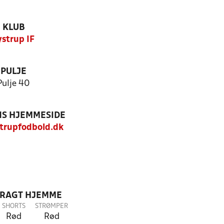
KLUB
ystrup IF
PULJE
Pulje 40
S HJEMMESIDE
trupfodbold.dk
DRAGT HJEMME
SHORTS
STRØMPER
Rød
Rød