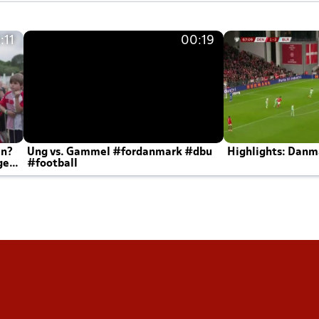
:11
00:19
en?
Ung vs. Gammel #fordanmark #dbu
Highlights: Danma
ger
#football