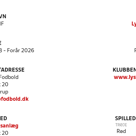
VN
IF
L
E
:8 - Forår 2026
TADRESSE
KLUBBEN
 Fodbold
www.lys
t 20
rup
fodbold.dk
TED
SPILLE
TRØJE
tsanlæg
Rød
t 20