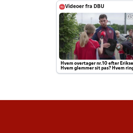
Videoer fra DBU
05
Hvem overtager nr.10 efter Eriks
Hvem glemmer sit pas? Hvem rin
Joachim altid til efter kampe?