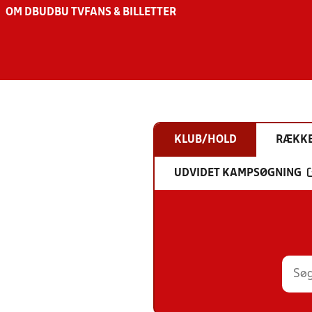
OM DBU
DBU TV
FANS & BILLETTER
KLUB/HOLD
RÆKK
UDVIDET KAMPSØGNING