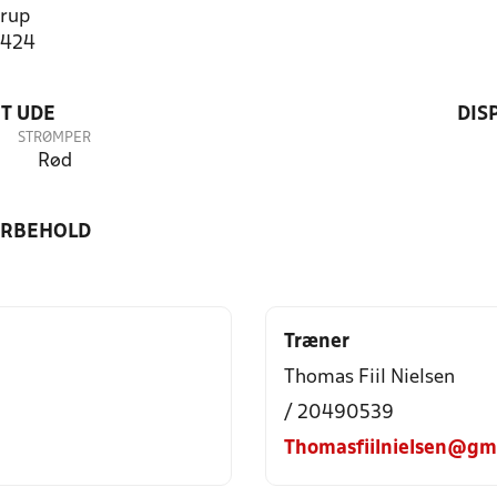
rup
2424
T UDE
DIS
STRØMPER
Rød
ORBEHOLD
Træner
Thomas Fiil Nielsen
/ 20490539
Thomasfiilnielsen@gm