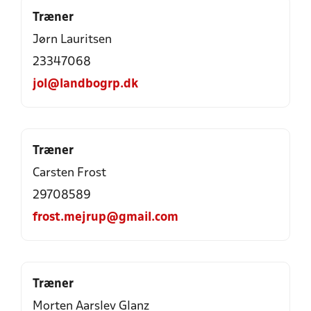
Træner
Jørn Lauritsen
23347068
jol@landbogrp.dk
Træner
Carsten Frost
29708589
frost.mejrup@gmail.com
Træner
Morten Aarslev Glanz