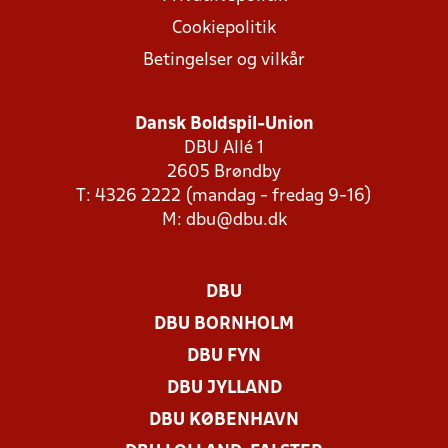
Cookiepolitik
Betingelser og vilkår
Dansk Boldspil-Union
DBU Allé 1
2605 Brøndby
T: 4326 2222 (mandag - fredag 9-16)
M:
dbu@dbu.dk
DBU
DBU BORNHOLM
DBU FYN
DBU JYLLAND
DBU KØBENHAVN