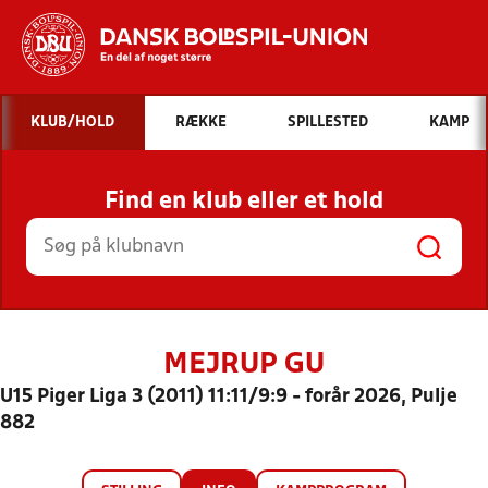
Hvad vil du søge efter?
KLUB/HOLD
RÆKKE
SPILLESTED
KAMP
INDHOLD OG NYHEDER
Find en klub eller et hold
STILLINGER, RESULTATER, KLUBBER OG
HOLD
MEJRUP GU
U15 Piger Liga 3 (2011) 11:11/9:9 - forår 2026, Pulje
882