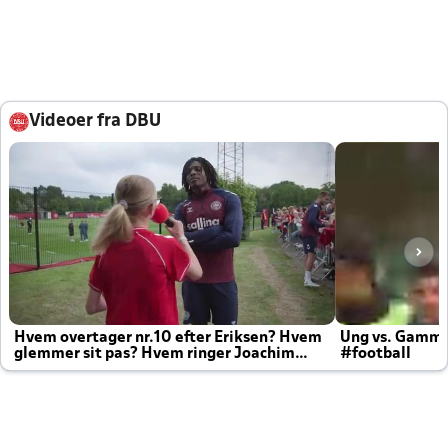
Videoer fra DBU
Hvem overtager nr.10 efter Eriksen? Hvem
Ung vs. Gamm
glemmer sit pas? Hvem ringer Joachim
#football
altid til efter kampe?