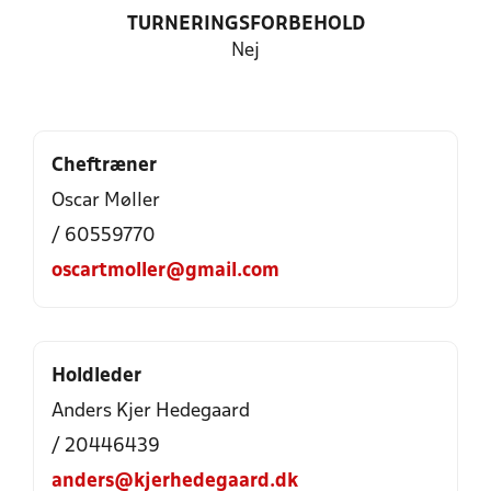
TURNERINGSFORBEHOLD
Nej
Cheftræner
Oscar Møller
/ 60559770
oscartmoller@gmail.com
Holdleder
Anders Kjer Hedegaard
/ 20446439
anders@kjerhedegaard.dk