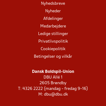
Nyhedsbreve
Nyheder
Afdelinger
Medarbejdere
Ledige stillinger
Privatlivspolitik
Cookiepolitik
Betingelser og vilkår
Dansk Boldspil-Union
DBU Allé 1
2605 Brøndby
T: 4326 2222 (mandag - fredag 9-16)
M:
dbu@dbu.dk