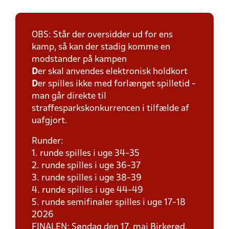
OBS: Står der oversidder ud for ens
kamp, så kan der stadig komme en
modstander på kampen
D
er skal anvendes elektronisk holdkort
D
er spilles ikke med forlænget spilletid -
man går direkte til
straffesparkskonkurrencen i tilfælde af
uafgjort.
Runder:
1. runde spilles i uge 34-35
2. runde spilles i uge 36-37
3. runde spilles i uge 38-39
4. runde spilles i uge 44-49
5. runde semifinaler spilles i uge 17-18
2026
FINALEN: Søndag den 17. maj Birkerød.