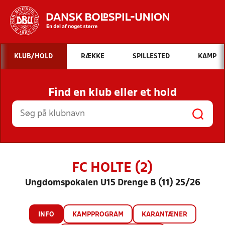
Hvad vil du søge efter?
KLUB/HOLD
RÆKKE
SPILLESTED
KAMP
INDHOLD OG NYHEDER
Find en klub eller et hold
STILLINGER, RESULTATER, KLUBBER OG
HOLD
FC HOLTE (2)
Ungdomspokalen U15 Drenge B (11) 25/26
INFO
KAMPPROGRAM
KARANTÆNER