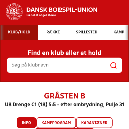
Hvad vil du søge efter?
KLUB/HOLD
RÆKKE
SPILLESTED
KAMP
INDHOLD OG NYHEDER
Find en klub eller et hold
STILLINGER, RESULTATER, KLUBBER OG
HOLD
GRÅSTEN B
U8 Drenge C1 (18) 5:5 - efter ombrydning, Pulje 31
INFO
KAMPPROGRAM
KARANTÆNER