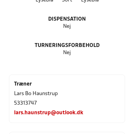
Lyseblå
Sort
Lyseblå
DISPENSATION
Nej
TURNERINGSFORBEHOLD
Nej
Træner
Lars Bo Haunstrup
53313747
lars.haunstrup@outlook.dk