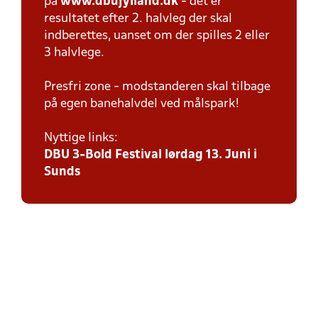
på
www.dbujylland.dk
- det er
resultatet efter 2. halvleg der skal
indberettes, uanset om der spilles 2 eller
3 halvlege.
Presfri zone - modstanderen skal tilbage
på egen banehalvdel ved målspark!
Nyttige links:
DBU 3-Bold Festival lørdag 13. Juni i
Sunds