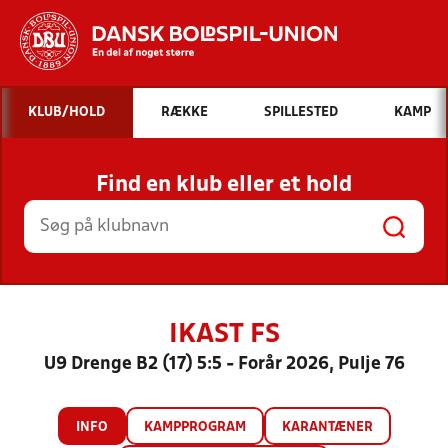
Hvad vil du søge efter?
KLUB/HOLD
RÆKKE
SPILLESTED
KAMP
INDHOLD OG NYHEDER
Find en klub eller et hold
STILLINGER, RESULTATER, KLUBBER OG
HOLD
IKAST FS
U9 Drenge B2 (17) 5:5 - Forår 2026, Pulje 76
INFO
KAMPPROGRAM
KARANTÆNER