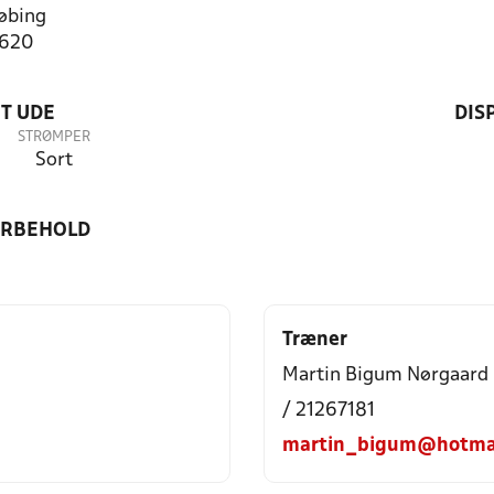
øbing
2620
T UDE
DIS
STRØMPER
Sort
ORBEHOLD
Træner
Martin Bigum Nørgaard
/ 21267181
martin_bigum@hotma