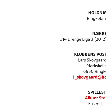
HOLDNA
Ringkøbin
RÆKK
U14 Drenge Liga 3 (2012)
KLUBBENS POS
Lars Skovgaar
Markskelle
6950 Ringk
l_skovgaard@ho
SPILLES
Alkjær Sta
Fasers Le