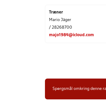
Træner
Mario Jäger
/ 28268700
majo1984@icloud.com
Spørgsmål omkring denne ræk