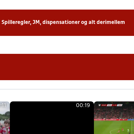
: Spilleregler, JM, dispensationer og alt derimellem
:11
00:19