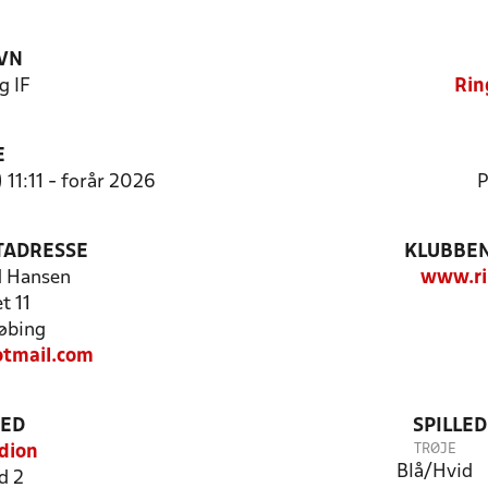
VN
g IF
Rin
E
 11:11 - forår 2026
P
TADRESSE
KLUBBEN
d Hansen
www.ri
t 11
øbing
tmail.com
TED
SPILLE
TRØJE
dion
Blå/Hvid
d 2