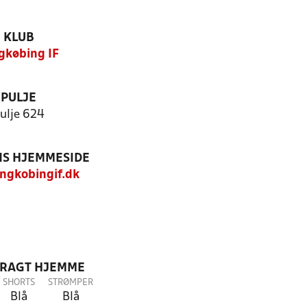
KLUB
gkøbing IF
PULJE
ulje 624
S HJEMMESIDE
ngkobingif.dk
DRAGT HJEMME
SHORTS
STRØMPER
Blå
Blå