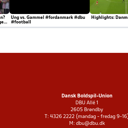
en?
Ung vs. Gammel #fordanmark #dbu
Highlights: Danma
ger
#football
Dansk Boldspil-Union
DBU Allé 1
2605 Brøndby
T: 4326 2222 (mandag - fredag 9-16
M:
dbu@dbu.dk