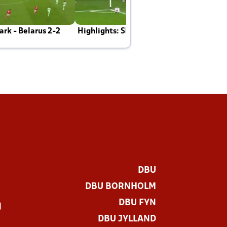
rk - Belarus 2-2
Highlights: Skotland - Danmark 4-2
J
E
DBU
DBU BORNHOLM
DBU FYN
)
DBU JYLLAND