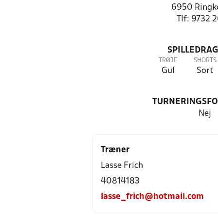
6950 Ringk
Tlf: 9732 
SPILLEDRAG
TRØJE
SHORTS
Gul
Sort
TURNERINGSF
Nej
Træner
Lasse Frich
40814183
lasse_frich@hotmail.com