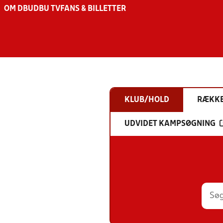
OM DBU
DBU TV
FANS & BILLETTER
KLUB/HOLD
RÆKK
UDVIDET KAMPSØGNING