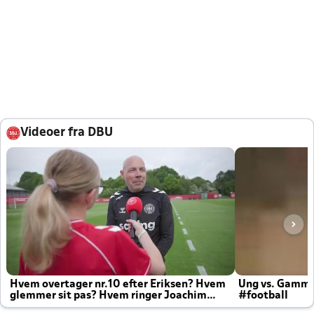
Videoer fra DBU
Hvem overtager nr.10 efter Eriksen? Hvem
Ung vs. Gamm
glemmer sit pas? Hvem ringer Joachim
#football
altid til efter kampe?