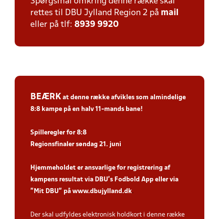
Spørgsmål omkring denne række skal
rettes til DBU Jylland Region 2 på
mail
eller på tlf:
8939 9920
BEÆRK
at denne række afvikles som
almindelige
8:8 kampe
på en halv 11-mands bane!
Spiller
egler for 8:8
Regionsfinaler søndag 21. juni
Hjemmeholdet er ansvarlige for registrering af
kampens resultat via DBU’s Fodbold App eller via
”Mit DBU” på
www.dbujylland.dk
.
Der skal udfyldes elektronisk holdkort i denne række