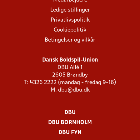
Medarbejdere
Ledige stillinger
Privatlivspolitik
Cookiepolitik
Betingelser og vilkår
Dansk Boldspil-Union
DBU Allé 1
2605 Brøndby
T: 4326 2222 (mandag - fredag 9-16)
M:
dbu@dbu.dk
DBU
DBU BORNHOLM
DBU FYN