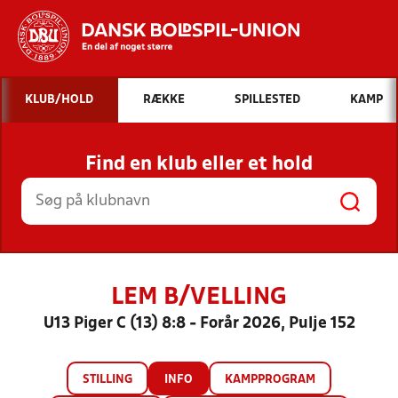
Hvad vil du søge efter?
KLUB/HOLD
RÆKKE
SPILLESTED
KAMP
INDHOLD OG NYHEDER
Find en klub eller et hold
STILLINGER, RESULTATER, KLUBBER OG
HOLD
LEM B/VELLING
U13 Piger C (13) 8:8 - Forår 2026, Pulje 152
STILLING
INFO
KAMPPROGRAM