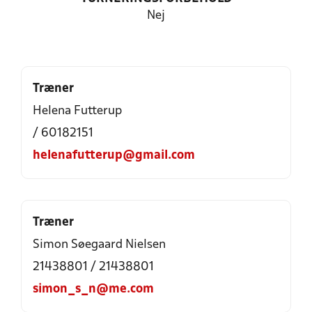
Nej
Træner
Helena Futterup
/ 60182151
helenafutterup@gmail.com
Træner
Simon Søegaard Nielsen
21438801 / 21438801
simon_s_n@me.com