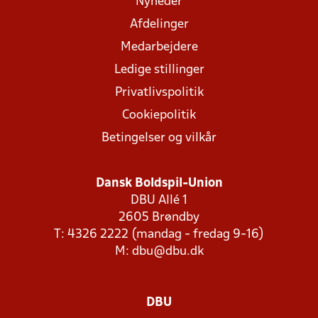
Nyheder
Afdelinger
Medarbejdere
Ledige stillinger
Privatlivspolitik
Cookiepolitik
Betingelser og vilkår
Dansk Boldspil-Union
DBU Allé 1
2605 Brøndby
T: 4326 2222 (mandag - fredag 9-16)
M:
dbu@dbu.dk
DBU