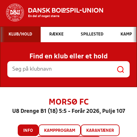
Hvad vil du søge efter?
KLUB/HOLD
RÆKKE
SPILLESTED
KAMP
INDHOLD OG NYHEDER
Find en klub eller et hold
STILLINGER, RESULTATER, KLUBBER OG
HOLD
MORSØ FC
U8 Drenge B1 (18) 5:5 - Forår 2026, Pulje 107
INFO
KAMPPROGRAM
KARANTÆNER