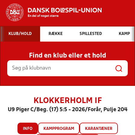
Hvad vil du søge efter?
KLUB/HOLD
RÆKKE
SPILLESTED
KAMP
INDHOLD OG NYHEDER
Find en klub eller et hold
STILLINGER, RESULTATER, KLUBBER OG
HOLD
KLOKKERHOLM IF
U9 Piger C/Beg. (17) 5:5 - 2026/Forår, Pulje 204
INFO
KAMPPROGRAM
KARANTÆNER