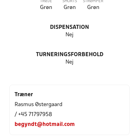
TRØJE
SHORTS
STRØMPER
Grøn
Grøn
Grøn
DISPENSATION
Nej
TURNERINGSFORBEHOLD
Nej
Træner
Rasmus Østergaard
/ +45 71797958
begyndt@hotmail.com