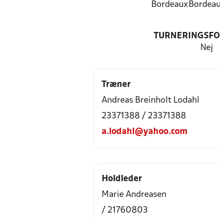
Bordeaux
Bordea
TURNERINGSF
Nej
Træner
Andreas Breinholt Lodahl
23371388 / 23371388
a.lodahl@yahoo.com
Holdleder
Marie Andreasen
/ 21760803