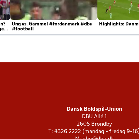
en?
Ung vs. Gammel #fordanmark #dbu
Highlights: Danma
ger
#football
Dansk Boldspil-Union
DBU Allé 1
2605 Brøndby
T: 4326 2222 (mandag - fredag 9-16