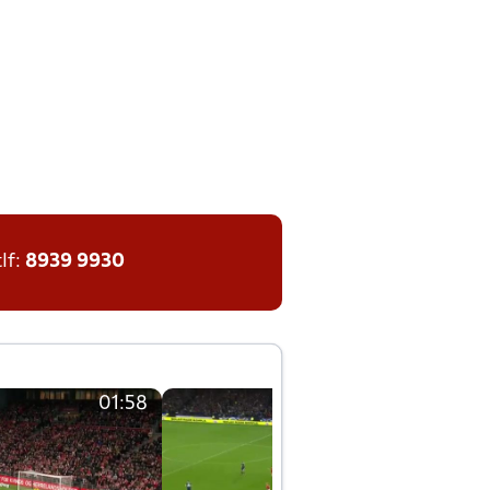
tlf:
8939 9930
01:58
01:58