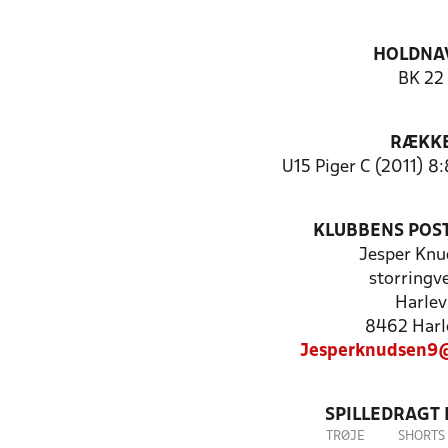
HOLDNA
BK 22
RÆKK
U15 Piger C (2011) 8
KLUBBENS POS
Jesper Knu
storringve
Harlev
8462 Harl
Jesperknudsen9
SPILLEDRAGT
TRØJE
SHORTS