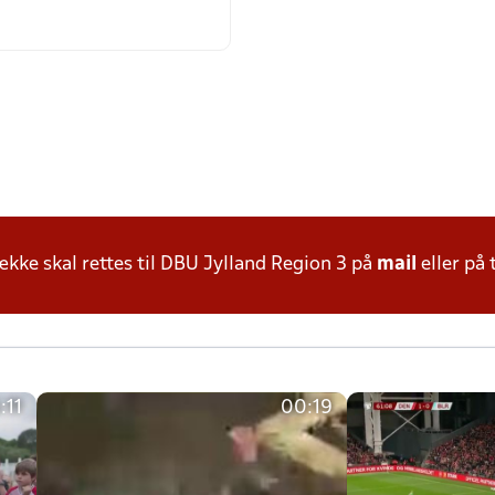
ke skal rettes til DBU Jylland Region 3 på
mail
eller på 
:11
00:19