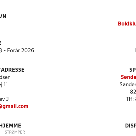
VN
Boldkl
E
:8 - Forår 2026
TADRESSE
SP
dsen
Sønde
j 11
Sønder
82
ev J
Tlf
@gmail.com
 HJEMME
DIS
STRØMPER