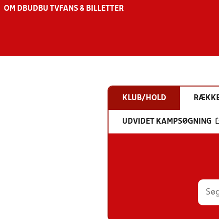
OM DBU
DBU TV
FANS & BILLETTER
KLUB/HOLD
RÆKK
UDVIDET KAMPSØGNING