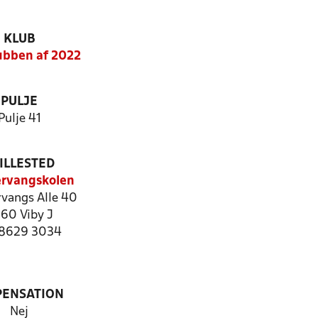
KLUB
ubben af 2022
PULJE
Pulje 41
ILLESTED
rvangskolen
vangs Alle 40
60 Viby J
: 8629 3034
PENSATION
Nej