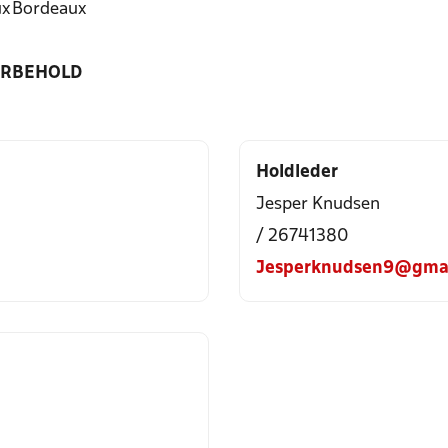
ux
Bordeaux
ORBEHOLD
Holdleder
Jesper Knudsen
/ 26741380
Jesperknudsen9@gmai