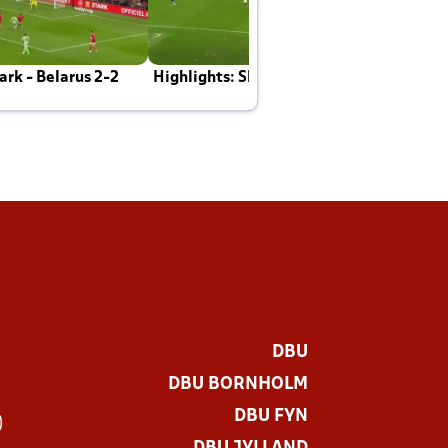
rk - Belarus 2-2
Highlights: Skotland - Danmark 4-2
J
E
DBU
DBU BORNHOLM
DBU FYN
)