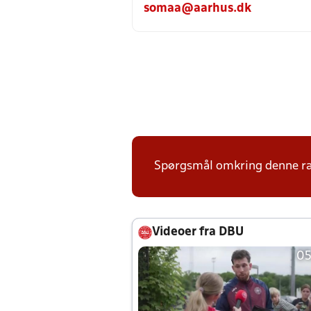
somaa@aarhus.dk
Spørgsmål omkring denne ræk
Videoer fra DBU
05