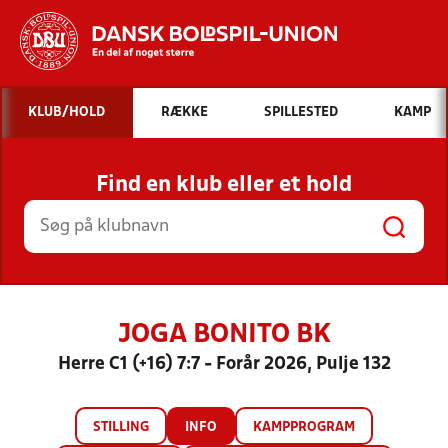
Hvad vil du søge efter?
KLUB/HOLD
RÆKKE
SPILLESTED
KAMP
INDHOLD OG NYHEDER
Find en klub eller et hold
STILLINGER, RESULTATER, KLUBBER OG
HOLD
JOGA BONITO BK
Herre C1 (+16) 7:7 - Forår 2026, Pulje 132
STILLING
INFO
KAMPPROGRAM