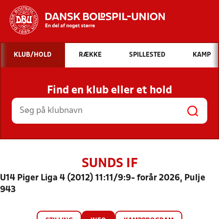
Hvad vil du søge efter?
KLUB/HOLD
RÆKKE
SPILLESTED
KAMP
INDHOLD OG NYHEDER
Find en klub eller et hold
STILLINGER, RESULTATER, KLUBBER OG
HOLD
SUNDS IF
U14 Piger Liga 4 (2012) 11:11/9:9- forår 2026, Pulje
943