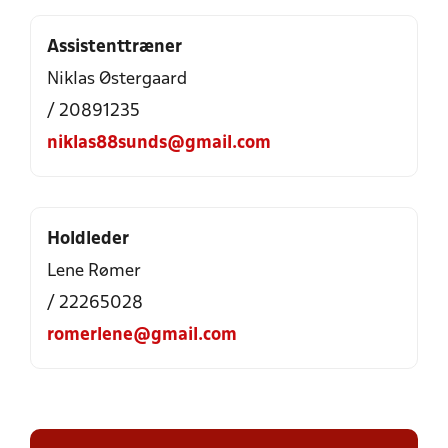
Assistenttræner
Niklas Østergaard
/ 20891235
niklas88sunds@gmail.com
Holdleder
Lene Rømer
/ 22265028
romerlene@gmail.com