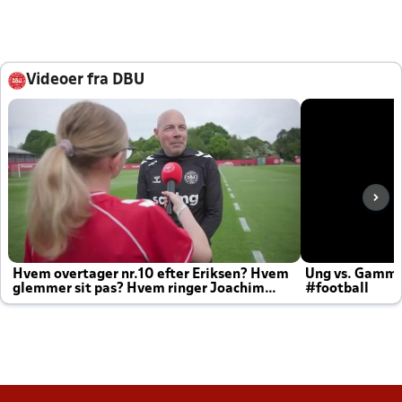
Videoer fra DBU
Hvem overtager nr.10 efter Eriksen? Hvem
Ung vs. Gamm
glemmer sit pas? Hvem ringer Joachim
#football
altid til efter kampe?