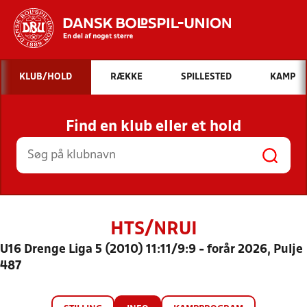
Hvad vil du søge efter?
KLUB/HOLD
RÆKKE
SPILLESTED
KAMP
INDHOLD OG NYHEDER
Find en klub eller et hold
STILLINGER, RESULTATER, KLUBBER OG
HOLD
HTS/NRUI
U16 Drenge Liga 5 (2010) 11:11/9:9 - forår 2026, Pulje
487