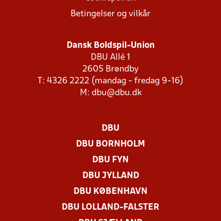
Betingelser og vilkår
Dansk Boldspil-Union
DBU Allé 1
2605 Brøndby
T: 4326 2222 (mandag - fredag 9-16)
M:
dbu@dbu.dk
DBU
DBU BORNHOLM
DBU FYN
DBU JYLLAND
DBU KØBENHAVN
DBU LOLLAND-FALSTER