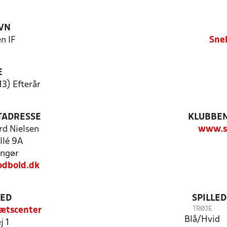
VN
n IF
Sne
E
13) Efterår
TADRESSE
KLUBBEN
rd Nielsen
www.si
llé 9A
ingør
odbold.dk
TED
SPILLE
TRØJE
rætscenter
Blå/Hvid
j 1