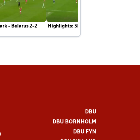
rk - Belarus 2-2
Highlights: Skotland - Danmark 4-2
J
E
DBU
DBU BORNHOLM
DBU FYN
)