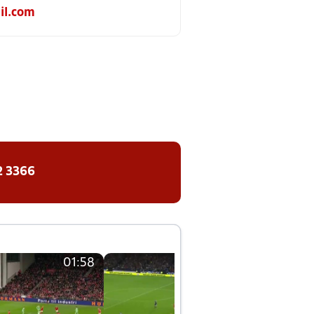
il.com
2 3366
01:58
01:58