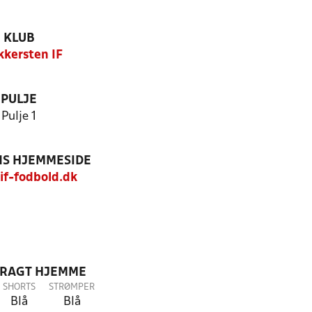
KLUB
kkersten IF
PULJE
Pulje 1
S HJEMMESIDE
f-fodbold.dk
DRAGT HJEMME
SHORTS
STRØMPER
Blå
Blå