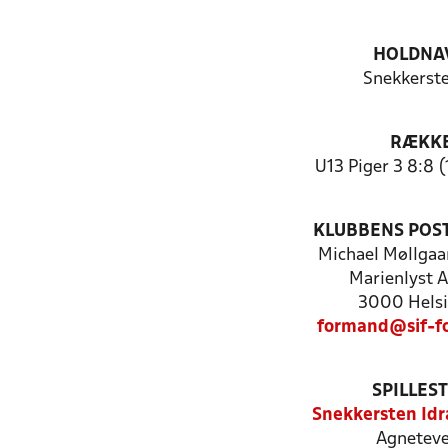
HOLDNA
Snekkerste
RÆKK
U13 Piger 3 8:8 (
KLUBBENS POS
Michael Møllgaa
Marienlyst A
3000 Hels
formand@sif-f
SPILLES
Snekkersten Id
Agneteve