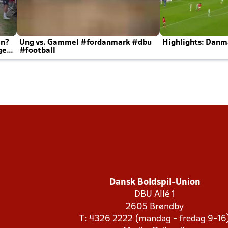
en?
Ung vs. Gammel #fordanmark #dbu
Highlights: Danma
ger
#football
Dansk Boldspil-Union
DBU Allé 1
2605 Brøndby
T: 4326 2222 (mandag - fredag 9-16