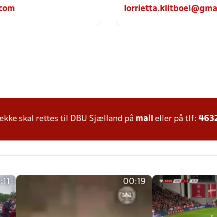
.com
lorrietta.klitboel@gma
ke skal rettes til DBU Sjælland på
mail
eller på tlf:
463
:11
00:19