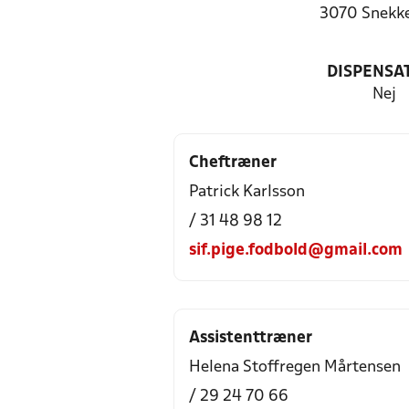
3070 Snekke
DISPENSA
Nej
Cheftræner
Patrick Karlsson
/ 31 48 98 12
sif.pige.fodbold@gmail.com
Assistenttræner
Helena Stoffregen Mårtensen
/ 29 24 70 66