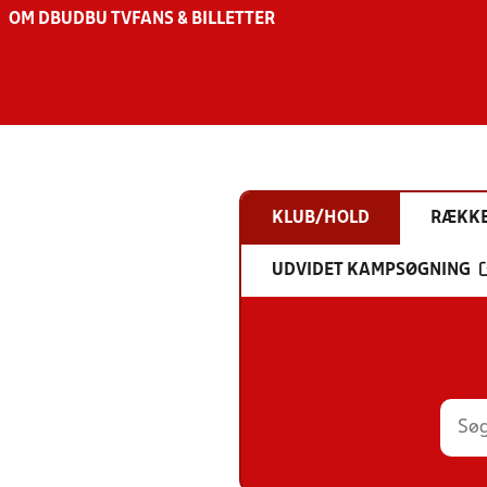
OM DBU
DBU TV
FANS & BILLETTER
KLUB/HOLD
RÆKK
UDVIDET KAMPSØGNING