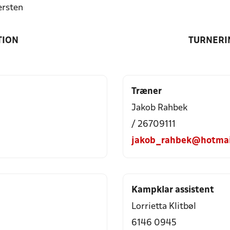
rsten
TION
TURNERI
Træner
Jakob Rahbek
/ 26709111
jakob_rahbek@hotmai
Kampklar assistent
Lorrietta Klitbøl
6146 0945