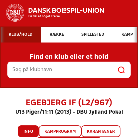
Hvad vil du søge efter?
KLUB/HOLD
RÆKKE
SPILLESTED
KAMP
INDHOLD OG NYHEDER
Find en klub eller et hold
STILLINGER, RESULTATER, KLUBBER OG
HOLD
EGEBJERG IF (L2/967)
U13 Piger/11:11 (2013) - DBU Jylland Pokal
INFO
KAMPPROGRAM
KARANTÆNER