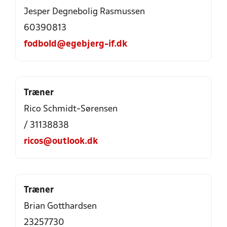
Jesper Degnebolig Rasmussen
60390813
fodbold@egebjerg-if.dk
Træner
Rico Schmidt-Sørensen
/ 31138838
ricos@outlook.dk
Træner
Brian Gotthardsen
23257730