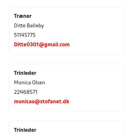
Træner
Ditte Balleby
51145775
Ditte0301@gmail.com
Trinleder
Monica Olsen
22468571
monicao@stofanet.dk
Trinleder