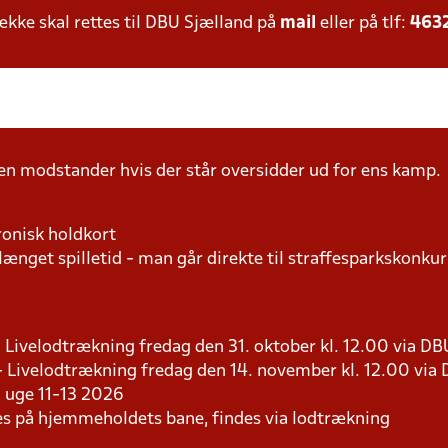
ke skal rettes til DBU Sjælland på
mail
eller på tlf:
463
n modstander hvis der står oversidder ud for ens kamp.
ronisk holdkort
længet spilletid - man går direkte til straffesparkskonkur
 - Livelodtrækning fredag den 31. oktober kl. 12.00 via D
 - Livelodtrækning fredag den 14. november kl. 12.00 via
 i uge 11-13 2026
les på hjemmeholdets bane, findes via lodtrækning