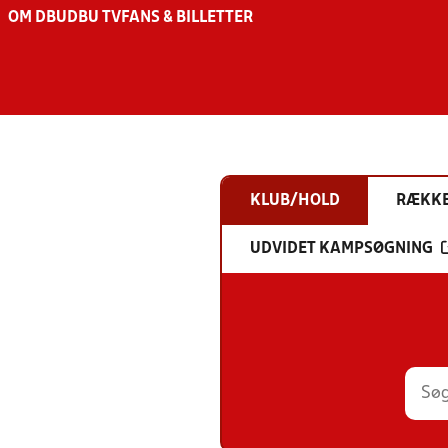
OM DBU
DBU TV
FANS & BILLETTER
KLUB/HOLD
RÆKK
UDVIDET KAMPSØGNING