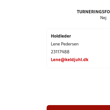
TURNERINGSF
Nej
Holdleder
Lene Pedersen
23117488
Lene@keldjuhl.dk