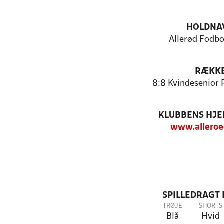
HOLDNA
Allerød Fodbo
RÆKK
8:8 Kvindesenior 
KLUBBENS HJ
www.alleroe
SPILLEDRAGT
TRØJE
SHORTS
Blå
Hvid