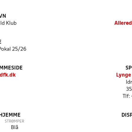
VN
ld Klub
Allerø
E
Pokal 25/26
EMMESIDE
SP
dfk.dk
Lynge
Id
35
Tlf
 HJEMME
DIS
STRØMPER
Blå