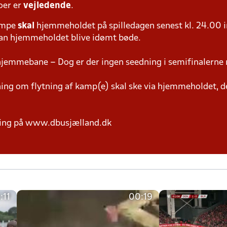
oer er
vejledende
.
ampe
skal
hjemmeholdet på spilledagen senest kl. 24.00 i
 kan hjemmeholdet blive idømt bøde.
hjemmebane – Dog er der ingen seedning i semifinalerne 
g om flytning af kamp(e) skal ske via hjemmeholdet, der
ring på www.dbusjælland.dk
:11
00:19