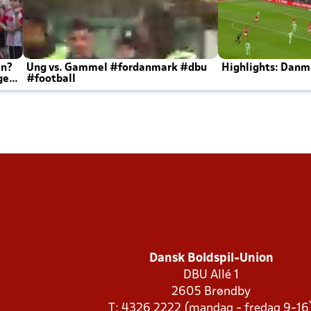
en?
Ung vs. Gammel #fordanmark #dbu
Highlights: Danma
ger
#football
Dansk Boldspil-Union
DBU Allé 1
2605 Brøndby
T: 4326 2222 (mandag - fredag 9-16