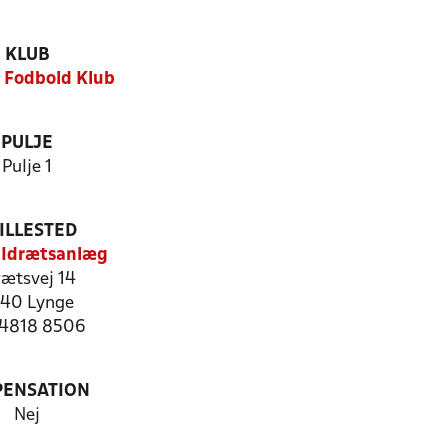
KLUB
d Fodbold Klub
PULJE
Pulje 1
ILLESTED
 Idrætsanlæg
rætsvej 14
40 Lynge
: 4818 8506
PENSATION
Nej