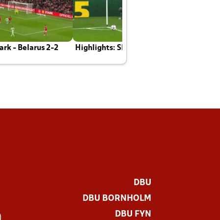
rk - Belarus 2-2
Highlights: Skotland - Danmark 4-2
J
E
DBU
DBU BORNHOLM
DBU FYN
)